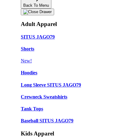
Back To Menu
Adult Apparel
SITUS JAGO79
Shorts
New!
Hoodies
Long Sleeve SITUS JAGO79
Crewneck Sweatshirts
Tank Tops
Baseball SITUS JAGO79
Kids Apparel