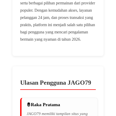
serta berbagai pilihan permainan dari provider
populer. Dengan kemudahan akses, layanan
pelanggan 24 jam, dan proses transaksi yang
praktis, platform ini menjadi salah satu pilihan
bagi pengguna yang mencari pengalaman
bermain yang nyaman di tahun 2026.
Ulasan Pengguna JAGO79
Raka Pratama
JAGO79 memiliki tampilan situs yang