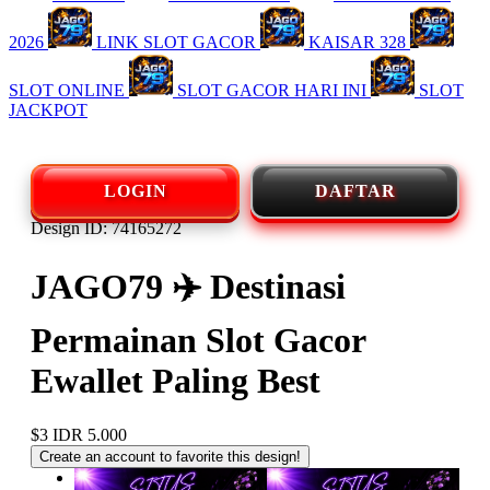
2026
LINK SLOT GACOR
KAISAR 328
SLOT ONLINE
SLOT GACOR HARI INI
SLOT
JACKPOT
LOGIN
DAFTAR
Design ID: 74165272
JAGO79 ✈️ Destinasi
Permainan Slot Gacor
Ewallet Paling Best
$3
IDR 5.000
Create an account to favorite this design!