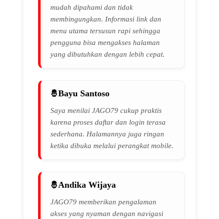
mudah dipahami dan tidak
membingungkan. Informasi link dan
menu utama tersusun rapi sehingga
pengguna bisa mengakses halaman
yang dibutuhkan dengan lebih cepat.
Bayu Santoso
Saya menilai JAGO79 cukup praktis
karena proses daftar dan login terasa
sederhana. Halamannya juga ringan
ketika dibuka melalui perangkat mobile.
Andika Wijaya
JAGO79 memberikan pengalaman
akses yang nyaman dengan navigasi