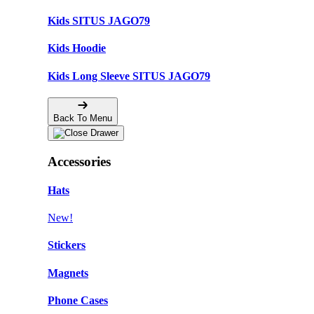
Kids SITUS JAGO79
Kids Hoodie
Kids Long Sleeve SITUS JAGO79
Back To Menu
Accessories
Hats
New!
Stickers
Magnets
Phone Cases