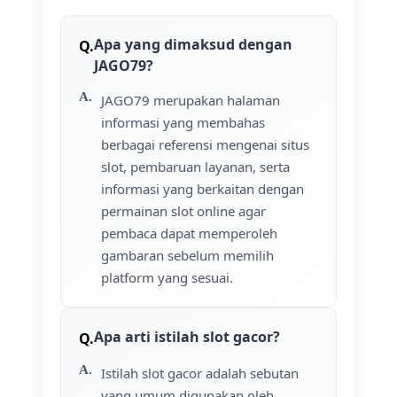
Apa yang dimaksud dengan
JAGO79?
JAGO79 merupakan halaman
informasi yang membahas
berbagai referensi mengenai situs
slot, pembaruan layanan, serta
informasi yang berkaitan dengan
permainan slot online agar
pembaca dapat memperoleh
gambaran sebelum memilih
platform yang sesuai.
Apa arti istilah slot gacor?
Istilah slot gacor adalah sebutan
yang umum digunakan oleh