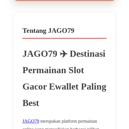
Tentang JAGO79
JAGO79 ✈️ Destinasi
Permainan Slot
Gacor Ewallet Paling
Best
JAGO79
merupakan platform permainan