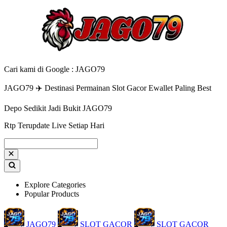
Cari kami di Google : JAGO79
JAGO79 ✈️ Destinasi Permainan Slot Gacor Ewallet Paling Best
Depo Sedikit Jadi Bukit JAGO79
Rtp Terupdate Live Setiap Hari
Explore Categories
Popular Products
JAGO79
SLOT GACOR
SLOT GACOR