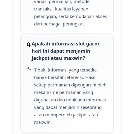
variasi permainan, metode
transaksi, kualitas layanan
pelanggan, serta kemudahan akses
dari berbagai perangkat.
Apakah informasi slot gacor
hari ini dapat menjamin
jackpot atau maxwin?
Tidak. Informasi yang tersedia
hanya bersifat referensi. Hasil
setiap permainan dipengaruhi oleh
mekanisme permainan yang
digunakan dan tidak ada informasi
yang dapat menjamin seseorang
akan memperoleh jackpot atau
maxwin.