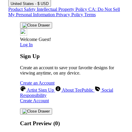
United States - $ USD
Product Safety
Intellectual Property Policy
CA: Do Not Sell
My Personal Information
Privacy Policy
Terms
Welcome Guest!
Log In
Sign Up
Create an account to save your favorite designs for
viewing anytime, on any device.
Create an Account
Artist Sign Up
About TeePublic
Social
Responsibility
Create Account
Cart Preview (0)