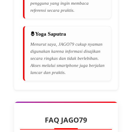
pengguna yang ingin membaca
referensi secara praktis.
Yoga Saputra
Menurut saya, JAGO79 cukup nyaman
digunakan karena informasi disajikan
secara ringkas dan tidak berlebihan.
Akses melalui smartphone juga berjalan
lancar dan praktis.
FAQ JAGO79