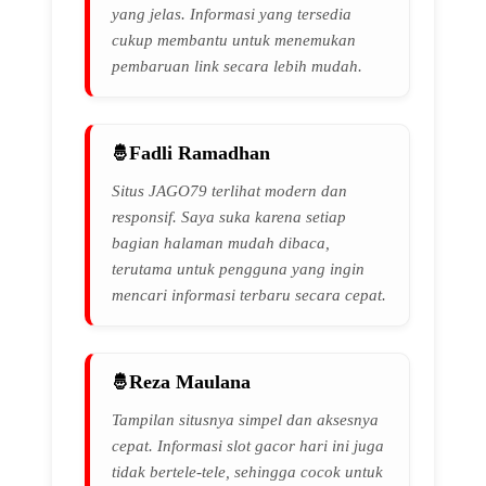
yang jelas. Informasi yang tersedia
cukup membantu untuk menemukan
pembaruan link secara lebih mudah.
Fadli Ramadhan
Situs JAGO79 terlihat modern dan
responsif. Saya suka karena setiap
bagian halaman mudah dibaca,
terutama untuk pengguna yang ingin
mencari informasi terbaru secara cepat.
Reza Maulana
Tampilan situsnya simpel dan aksesnya
cepat. Informasi slot gacor hari ini juga
tidak bertele-tele, sehingga cocok untuk