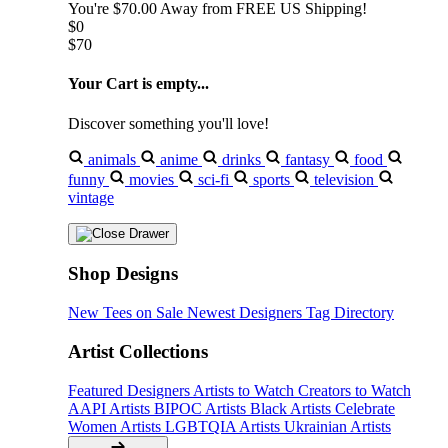
You're
$70.00
Away from
FREE US Shipping!
$0
$70
Your Cart is empty...
Discover something you'll love!
animals
anime
drinks
fantasy
food
funny
movies
sci-fi
sports
television
vintage
Shop Designs
New Tees on Sale
Newest Designers
Tag Directory
Artist Collections
Featured Designers
Artists to Watch
Creators to Watch
AAPI Artists
BIPOC Artists
Black Artists
Celebrate
Women Artists
LGBTQIA Artists
Ukrainian Artists