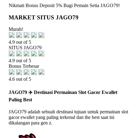
Nikmati
Bonus Deposit 5%
Bagi Pemain Setia
JAGO79!
MARKET SITUS JAGO79
Murah!
4.9 out of 5
SITUS JAGO79
4.9 out of 5
Bonus Terbesar
4.6 out of 5
JAGO79 ✈️ Destinasi Permainan Slot Gacor Ewallet
Paling Best
JAGO79 adalah sebuah destinasi tujuan untuk permainan slot
gacor ewallet yang paling terkenal dan the best saat ini
dikalangan para gen z.