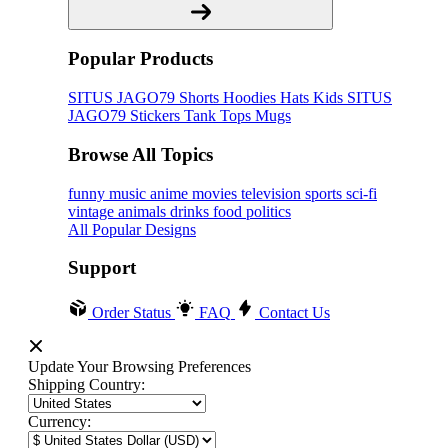
Popular Products
SITUS JAGO79
Shorts
Hoodies
Hats
Kids SITUS
JAGO79
Stickers
Tank Tops
Mugs
Browse All Topics
funny
music
anime
movies
television
sports
sci-fi
vintage
animals
drinks
food
politics
All Popular Designs
Support
Order Status
FAQ
Contact Us
Update Your Browsing Preferences
Shipping Country:
Currency: