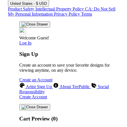
United States - $ USD
Product Safety
Intellectual Property Policy
CA: Do Not Sell
My Personal Information
Privacy Policy
Terms
Welcome Guest!
Log In
Sign Up
Create an account to save your favorite designs for
viewing anytime, on any device.
Create an Account
Artist Sign Up
About TeePublic
Social
Responsibility
Create Account
Cart Preview (0)