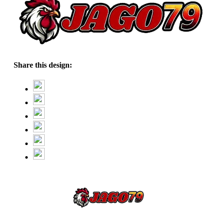
Share this design: