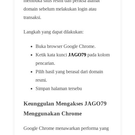
membuka situs resmi dan periksa alamat
domain sebelum melakukan login atau
transaksi.
Langkah yang dapat dilakukan:
Buka browser Google Chrome.
Ketik kata kunci
JAGO79
pada kolom
pencarian.
Pilih hasil yang berasal dari domain
resmi.
Simpan halaman tersebu
Keunggulan Mengakses JAGO79
Menggunakan Chrome
Google Chrome menawarkan performa yang