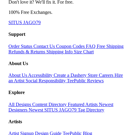
Don't love it? We'll fix it. For free.
100% Free Exchanges.
SITUS JAGO79
Support
Order Status
Contact Us
Coupon Codes
FAQ
Free Shipping
Refunds & Returns
Shipping Info
Size Chart
About Us
About Us
Accessibility
Create a Dashery Store
Careers
Hire
an Artist
Social Responsibility
TeePublic Reviews
Explore
All Designs
Content Directory
Featured Artists
Newest
Designers
Newest SITUS JAGO79
Tag Directory
Artists
Artist Signup
Design Guide
TeePublic Blog