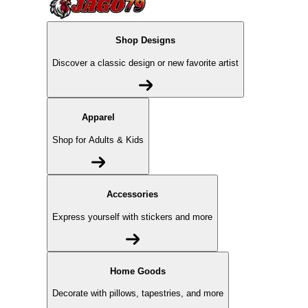
Shop Designs
Discover a classic design or new favorite artist
Apparel
Shop for Adults & Kids
Accessories
Express yourself with stickers and more
Home Goods
Decorate with pillows, tapestries, and more