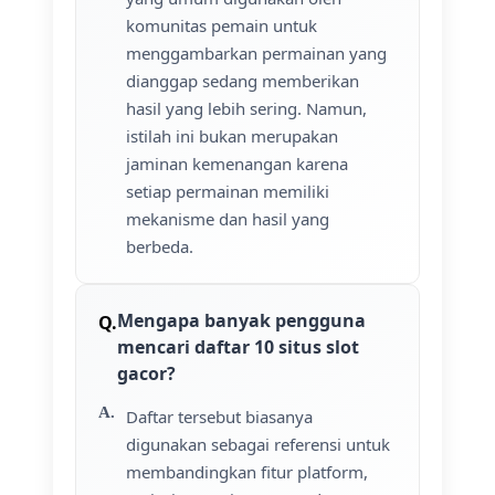
komunitas pemain untuk
menggambarkan permainan yang
dianggap sedang memberikan
hasil yang lebih sering. Namun,
istilah ini bukan merupakan
jaminan kemenangan karena
setiap permainan memiliki
mekanisme dan hasil yang
berbeda.
Mengapa banyak pengguna
mencari daftar 10 situs slot
gacor?
Daftar tersebut biasanya
digunakan sebagai referensi untuk
membandingkan fitur platform,