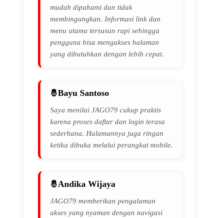
mudah dipahami dan tidak
membingungkan. Informasi link dan
menu utama tersusun rapi sehingga
pengguna bisa mengakses halaman
yang dibutuhkan dengan lebih cepat.
Bayu Santoso
Saya menilai JAGO79 cukup praktis
karena proses daftar dan login terasa
sederhana. Halamannya juga ringan
ketika dibuka melalui perangkat mobile.
Andika Wijaya
JAGO79 memberikan pengalaman
akses yang nyaman dengan navigasi