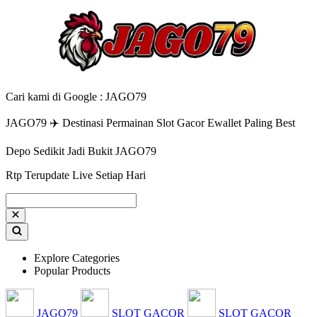
Cari kami di Google : JAGO79
JAGO79 ✈️ Destinasi Permainan Slot Gacor Ewallet Paling Best
Depo Sedikit Jadi Bukit JAGO79
Rtp Terupdate Live Setiap Hari
Explore Categories
Popular Products
JAGO79
SLOT GACOR
SLOT GACOR