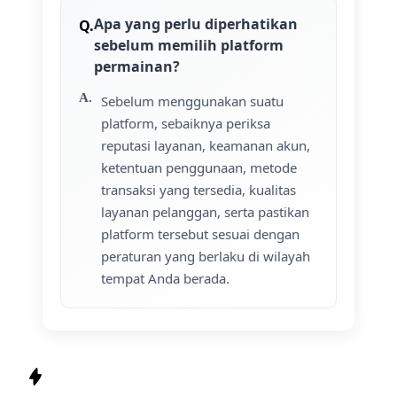
Apa yang perlu diperhatikan
sebelum memilih platform
permainan?
Sebelum menggunakan suatu
platform, sebaiknya periksa
reputasi layanan, keamanan akun,
ketentuan penggunaan, metode
transaksi yang tersedia, kualitas
layanan pelanggan, serta pastikan
platform tersebut sesuai dengan
peraturan yang berlaku di wilayah
tempat Anda berada.