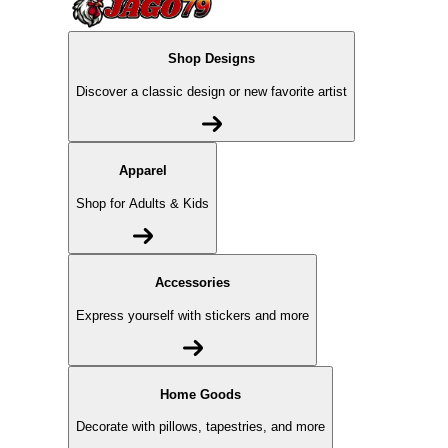
Shop Designs
Discover a classic design or new favorite artist
Apparel
Shop for Adults & Kids
Accessories
Express yourself with stickers and more
Home Goods
Decorate with pillows, tapestries, and more