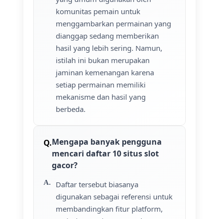
komunitas pemain untuk
menggambarkan permainan yang
dianggap sedang memberikan
hasil yang lebih sering. Namun,
istilah ini bukan merupakan
jaminan kemenangan karena
setiap permainan memiliki
mekanisme dan hasil yang
berbeda.
Mengapa banyak pengguna
mencari daftar 10 situs slot
gacor?
Daftar tersebut biasanya
digunakan sebagai referensi untuk
membandingkan fitur platform,