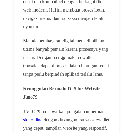
cepat dan kompatibel dengan berbagai fitur
web modern. Hal ini membuat proses login,
navigasi menu, dan transaksi menjadi lebih
nyaman.
Metode pembayaran digital menjadi pilihan
utama banyak pemain karena prosesnya yang
instan. Dengan menggunakan ewallet,
transaksi dapat diproses dalam hitungan menit
tanpa perlu berpindah aplikasi terlalu lama.
Keunggulan Bermain Di Situs Website
Jago79
JAGO79 menawarkan pengalaman bermain
slot online
dengan dukungan transaksi ewallet
yang cepat, tampilan website yang responsif,