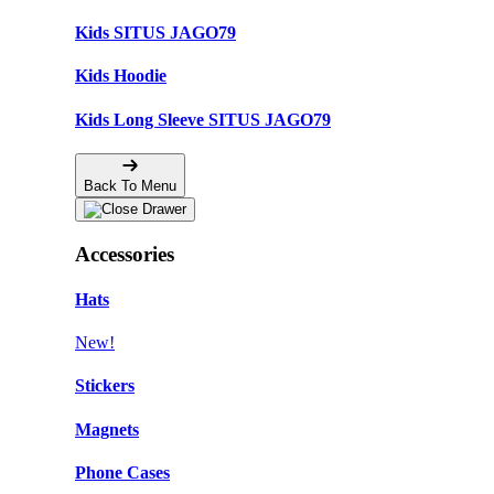
Kids SITUS JAGO79
Kids Hoodie
Kids Long Sleeve SITUS JAGO79
Back To Menu
Accessories
Hats
New!
Stickers
Magnets
Phone Cases