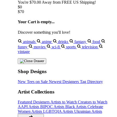
You're
$70.00
Away from
FREE US Shipping!
$0
$70
Your Cart is empty...
Discover something you'll love!
animals
anime
drinks
fantasy
food
funny
movies
sci-fi
sports
television
vintage
Shop Designs
New Tees on Sale
Newest Designers
Tag Directory
Artist Collections
Featured Designers
Artists to Watch
Creators to Watch
AAPI Artists
BIPOC Artists
Black Artists
Celebrate
Women Artists
LGBTQIA Artists
Ukrainian Artists