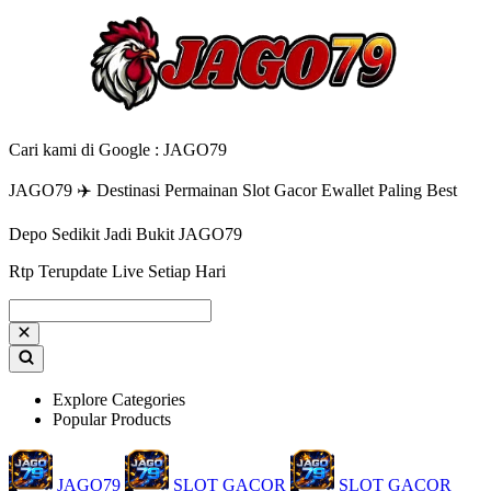
Cari kami di Google : JAGO79
JAGO79 ✈️ Destinasi Permainan Slot Gacor Ewallet Paling Best
Depo Sedikit Jadi Bukit JAGO79
Rtp Terupdate Live Setiap Hari
Explore Categories
Popular Products
JAGO79
SLOT GACOR
SLOT GACOR