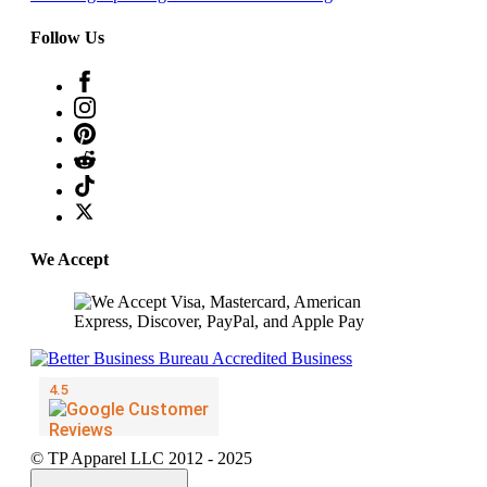
Follow Us
We Accept
© TP Apparel LLC 2012 - 2025