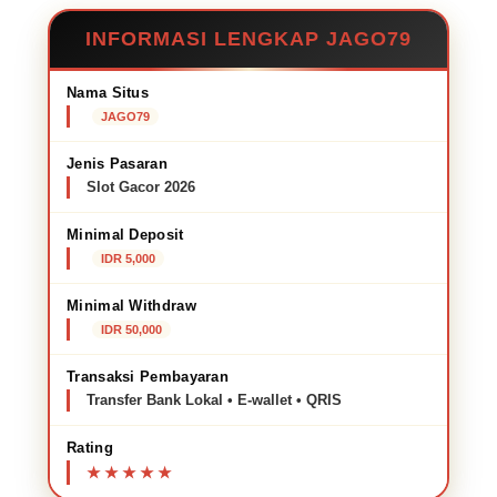
INFORMASI LENGKAP JAGO79
Nama Situs
JAGO79
Jenis Pasaran
Slot Gacor 2026
Minimal Deposit
IDR 5,000
Minimal Withdraw
IDR 50,000
Transaksi Pembayaran
Transfer Bank Lokal • E-wallet • QRIS
Rating