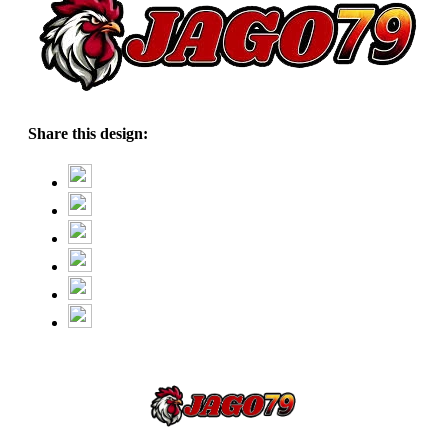
Share this design: