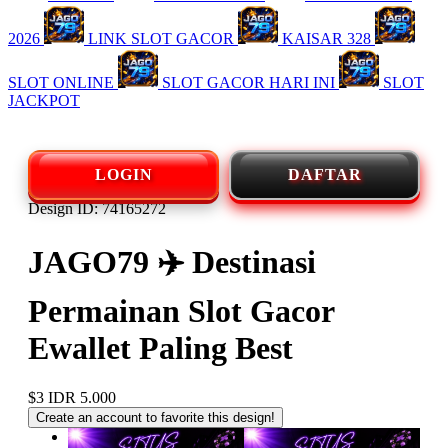
2026
LINK SLOT GACOR
KAISAR 328
SLOT ONLINE
SLOT GACOR HARI INI
SLOT
JACKPOT
LOGIN
DAFTAR
Design ID: 74165272
JAGO79 ✈️ Destinasi
Permainan Slot Gacor
Ewallet Paling Best
$3
IDR 5.000
Create an account to favorite this design!