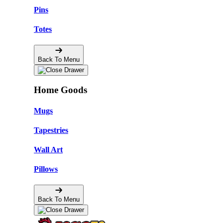
Pins
Totes
Back To Menu
Home Goods
Mugs
Tapestries
Wall Art
Pillows
Back To Menu