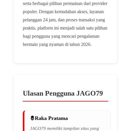
serta berbagai pilihan permainan dari provider
populer. Dengan kemudahan akses, layanan
pelanggan 24 jam, dan proses transaksi yang
praktis, platform ini menjadi salah satu pilihan
bagi pengguna yang mencari pengalaman
bermain yang nyaman di tahun 2026.
Ulasan Pengguna JAGO79
Raka Pratama
JAGO79 memiliki tampilan situs yang