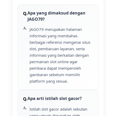
Apa yang dimaksud dengan
JAGO79?
JAGO79 merupakan halaman
informasi yang membahas
berbagai referensi mengenai situs
slot, pembaruan layanan, serta
informasi yang berkaitan dengan
permainan slot online agar
pembaca dapat memperoleh
gambaran sebelum memilih
platform yang sesuai.
Apa arti istilah slot gacor?
Istilah slot gacor adalah sebutan
yang umum digunakan oleh