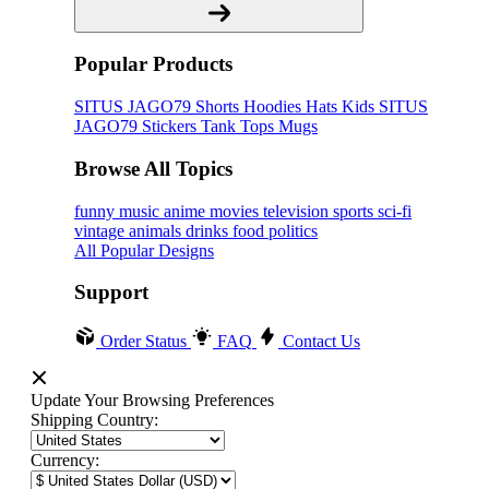
Popular Products
SITUS JAGO79
Shorts
Hoodies
Hats
Kids SITUS
JAGO79
Stickers
Tank Tops
Mugs
Browse All Topics
funny
music
anime
movies
television
sports
sci-fi
vintage
animals
drinks
food
politics
All Popular Designs
Support
Order Status
FAQ
Contact Us
Update Your Browsing Preferences
Shipping Country:
Currency: