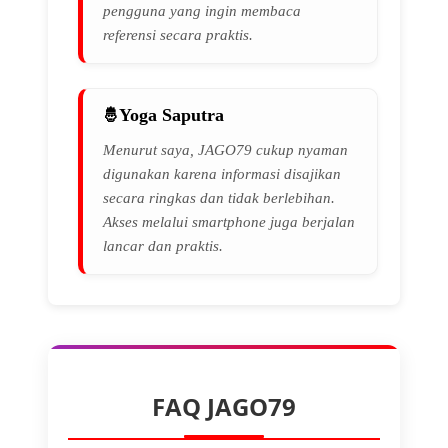
pengguna yang ingin membaca
referensi secara praktis.
Yoga Saputra
Menurut saya, JAGO79 cukup nyaman
digunakan karena informasi disajikan
secara ringkas dan tidak berlebihan.
Akses melalui smartphone juga berjalan
lancar dan praktis.
FAQ JAGO79