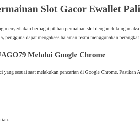
rmainan Slot Gacor Ewallet Pali
g menyediakan berbagai pilihan permainan slot dengan dukungan aks
hana, pengguna dapat mengakses halaman resmi menggunakan perangka
JAGO79 Melalui Google Chrome
ci yang sesuai saat melakukan pencarian di Google Chrome. Pastikan 
rian.