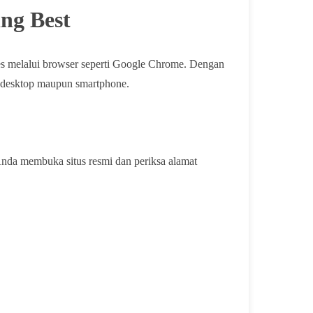
ng Best
es melalui browser seperti Google Chrome. Dengan
t desktop maupun smartphone.
Anda membuka situs resmi dan periksa alamat