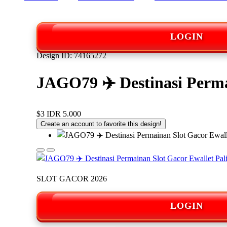
LOGIN
Design ID: 74165272
JAGO79 ✈️ Destinasi Perma
$3
IDR 5.000
Create an account to favorite this design!
SLOT GACOR 2026
LOGIN