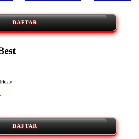
DAFTAR
Best
DAFTAR