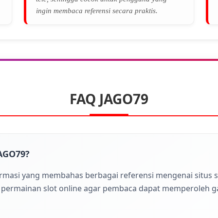
ingin membaca referensi secara praktis.
FAQ JAGO79
AGO79?
masi yang membahas berbagai referensi mengenai situs sl
n permainan slot online agar pembaca dapat memperoleh 