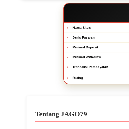
Nama Situs
Jenis Pasaran
Minimal Deposit
Minimal Withdraw
Transaksi Pembayaran
Rating
Tentang JAGO79