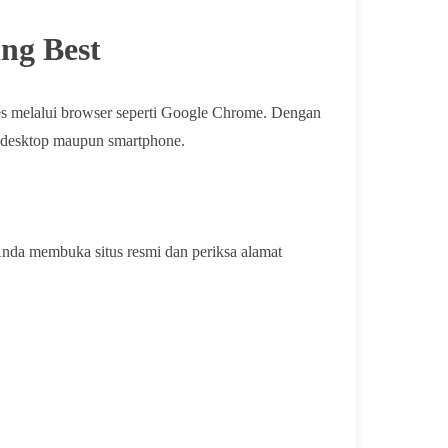
ng Best
es melalui browser seperti Google Chrome. Dengan
t desktop maupun smartphone.
Anda membuka situs resmi dan periksa alamat