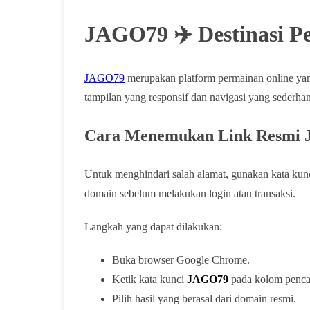
JAGO79 ✈️ Destinasi Pe
JAGO79
merupakan platform permainan online yan
tampilan yang responsif dan navigasi yang seder
Cara Menemukan Link Resmi 
Untuk menghindari salah alamat, gunakan kata kun
domain sebelum melakukan login atau transaksi.
Langkah yang dapat dilakukan:
Buka browser Google Chrome.
Ketik kata kunci
JAGO79
pada kolom penca
Pilih hasil yang berasal dari domain resmi.