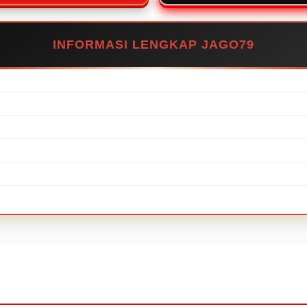
INFORMASI LENGKAP JAGO79