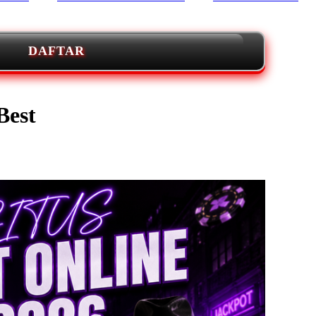
DAFTAR
Best