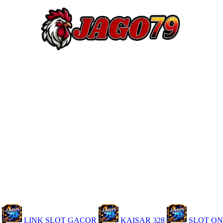
LINK SLOT GACOR
KAISAR 328
SLOT ON