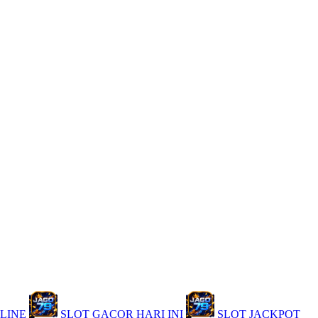
LINE
SLOT GACOR HARI INI
SLOT JACKPOT