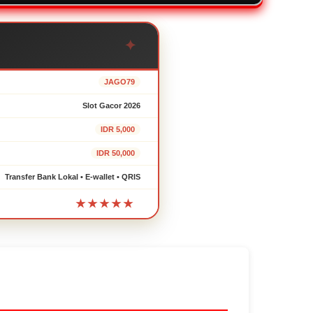
JAGO79
Slot Gacor 2026
IDR 5,000
IDR 50,000
Transfer Bank Lokal • E-wallet • QRIS