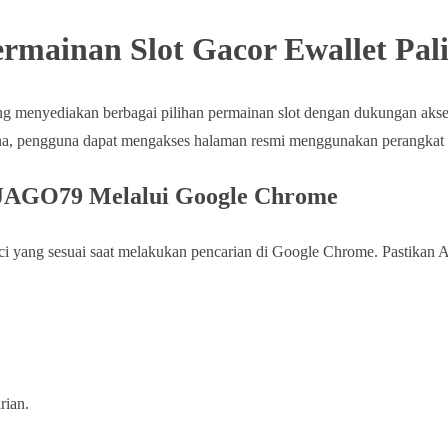
rmainan Slot Gacor Ewallet Pali
g menyediakan berbagai pilihan permainan slot dengan dukungan aks
hana, pengguna dapat mengakses halaman resmi menggunakan perangka
JAGO79 Melalui Google Chrome
ci yang sesuai saat melakukan pencarian di Google Chrome. Pastikan 
rian.