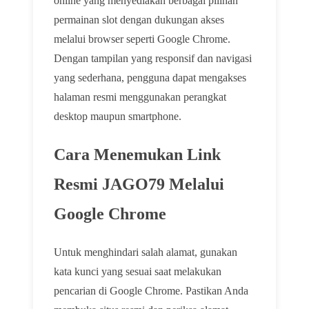
online yang menyediakan berbagai pilihan
permainan slot dengan dukungan akses
melalui browser seperti Google Chrome.
Dengan tampilan yang responsif dan navigasi
yang sederhana, pengguna dapat mengakses
halaman resmi menggunakan perangkat
desktop maupun smartphone.
Cara Menemukan Link
Resmi JAGO79 Melalui
Google Chrome
Untuk menghindari salah alamat, gunakan
kata kunci yang sesuai saat melakukan
pencarian di Google Chrome. Pastikan Anda