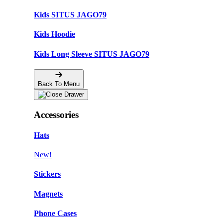
Kids SITUS JAGO79
Kids Hoodie
Kids Long Sleeve SITUS JAGO79
Back To Menu
Accessories
Hats
New!
Stickers
Magnets
Phone Cases