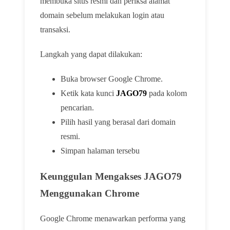
membuka situs resmi dan periksa alamat
domain sebelum melakukan login atau
transaksi.
Langkah yang dapat dilakukan:
Buka browser Google Chrome.
Ketik kata kunci
JAGO79
pada kolom
pencarian.
Pilih hasil yang berasal dari domain
resmi.
Simpan halaman tersebu
Keunggulan Mengakses JAGO79
Menggunakan Chrome
Google Chrome menawarkan performa yang