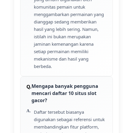
komunitas pemain untuk
menggambarkan permainan yang
dianggap sedang memberikan
hasil yang lebih sering. Namun,
istilah ini bukan merupakan
jaminan kemenangan karena
setiap permainan memiliki
mekanisme dan hasil yang
berbeda.
Mengapa banyak pengguna
mencari daftar 10 situs slot
gacor?
Daftar tersebut biasanya
digunakan sebagai referensi untuk
membandingkan fitur platform,