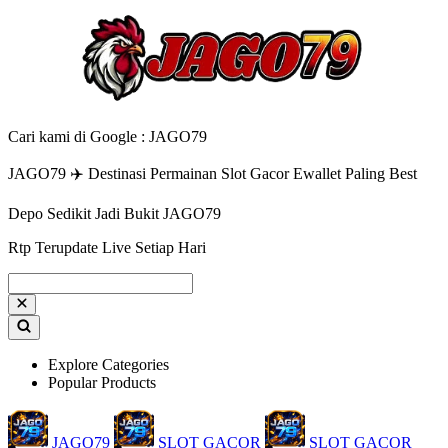
Cari kami di Google : JAGO79
JAGO79 ✈️ Destinasi Permainan Slot Gacor Ewallet Paling Best
Depo Sedikit Jadi Bukit JAGO79
Rtp Terupdate Live Setiap Hari
Explore Categories
Popular Products
JAGO79
SLOT GACOR
SLOT GACOR