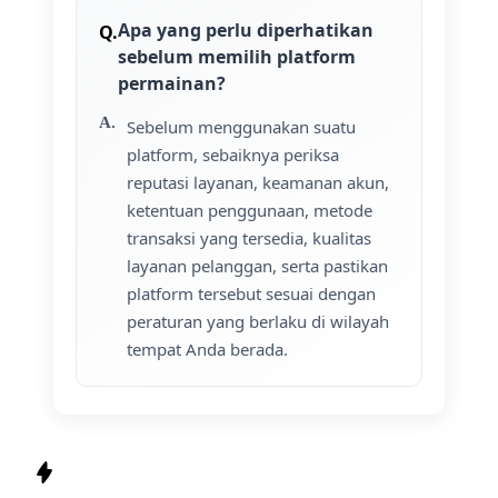
Apa yang perlu diperhatikan
sebelum memilih platform
permainan?
Sebelum menggunakan suatu
platform, sebaiknya periksa
reputasi layanan, keamanan akun,
ketentuan penggunaan, metode
transaksi yang tersedia, kualitas
layanan pelanggan, serta pastikan
platform tersebut sesuai dengan
peraturan yang berlaku di wilayah
tempat Anda berada.