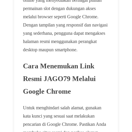
online yang menyediakan berbagai pilihan
permainan slot dengan dukungan akses
melalui browser seperti Google Chrome.
Dengan tampilan yang responsif dan navigasi
yang sederhana, pengguna dapat mengakses
halaman resmi menggunakan perangkat
desktop maupun smartphone.
Cara Menemukan Link
Resmi JAGO79 Melalui
Google Chrome
Untuk menghindari salah alamat, gunakan
kata kunci yang sesuai saat melakukan
pencarian di Google Chrome. Pastikan Anda