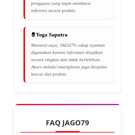
pengguna yang ingin membaca
referensi secara praktis.
Yoga Saputra
Menurut saya, JAGO79 cukup nyaman
digunakan karena informasi disajikan
secara ringkas dan tidak berlebihan.
Akses melalui smartphone juga berjalan
lancar dan praktis.
FAQ JAGO79