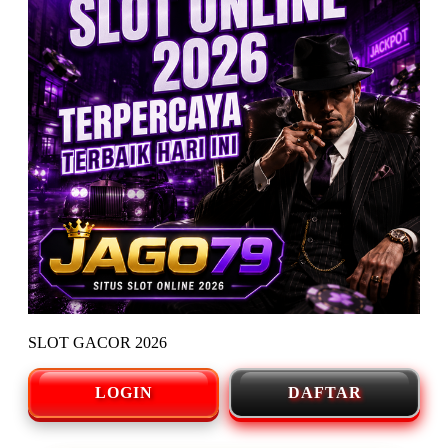
SLOT GACOR 2026
LOGIN
DAFTAR