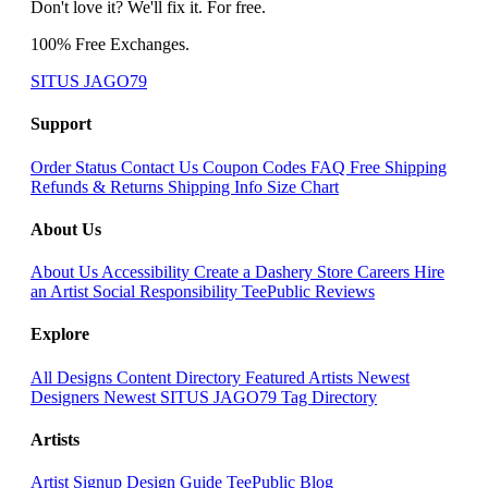
Don't love it? We'll fix it. For free.
100% Free Exchanges.
SITUS JAGO79
Support
Order Status
Contact Us
Coupon Codes
FAQ
Free Shipping
Refunds & Returns
Shipping Info
Size Chart
About Us
About Us
Accessibility
Create a Dashery Store
Careers
Hire
an Artist
Social Responsibility
TeePublic Reviews
Explore
All Designs
Content Directory
Featured Artists
Newest
Designers
Newest SITUS JAGO79
Tag Directory
Artists
Artist Signup
Design Guide
TeePublic Blog