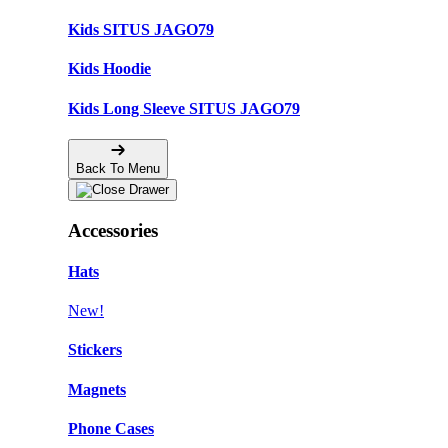
Kids SITUS JAGO79
Kids Hoodie
Kids Long Sleeve SITUS JAGO79
Back To Menu
Accessories
Hats
New!
Stickers
Magnets
Phone Cases