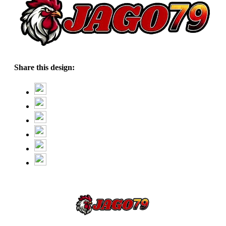
Share this design: