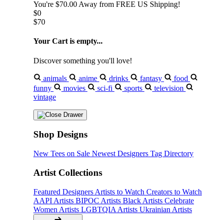
You're
$70.00
Away from
FREE US Shipping!
$0
$70
Your Cart is empty...
Discover something you'll love!
animals
anime
drinks
fantasy
food
funny
movies
sci-fi
sports
television
vintage
Shop Designs
New Tees on Sale
Newest Designers
Tag Directory
Artist Collections
Featured Designers
Artists to Watch
Creators to Watch
AAPI Artists
BIPOC Artists
Black Artists
Celebrate
Women Artists
LGBTQIA Artists
Ukrainian Artists