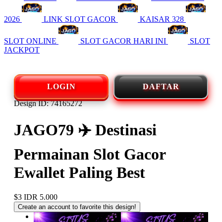
2026
LINK SLOT GACOR
KAISAR 328
SLOT ONLINE
SLOT GACOR HARI INI
SLOT
JACKPOT
LOGIN
DAFTAR
Design ID: 74165272
JAGO79 ✈️ Destinasi
Permainan Slot Gacor
Ewallet Paling Best
$3
IDR 5.000
Create an account to favorite this design!