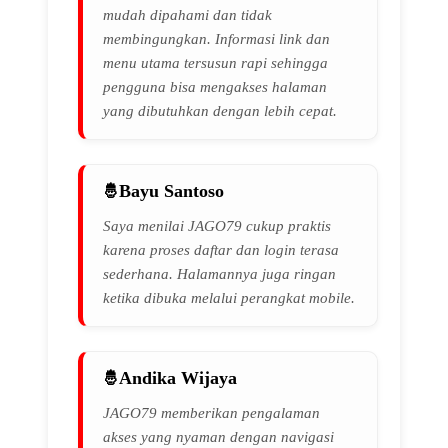
mudah dipahami dan tidak
membingungkan. Informasi link dan
menu utama tersusun rapi sehingga
pengguna bisa mengakses halaman
yang dibutuhkan dengan lebih cepat.
Bayu Santoso
Saya menilai JAGO79 cukup praktis
karena proses daftar dan login terasa
sederhana. Halamannya juga ringan
ketika dibuka melalui perangkat mobile.
Andika Wijaya
JAGO79 memberikan pengalaman
akses yang nyaman dengan navigasi