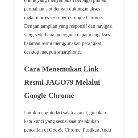
online yang menyediakan berbagai pilihan
permainan slot dengan dukungan akses
melalui browser seperti Google Chrome.
Dengan tampilan yang responsif dan navigasi
yang sederhana, pengguna dapat mengakses
halaman resmi menggunakan perangkat
desktop maupun smartphone.
Cara Menemukan Link
Resmi JAGO79 Melalui
Google Chrome
Untuk menghindari salah alamat, gunakan
kata kunci yang sesuai saat melakukan
pencarian di Google Chrome. Pastikan Anda