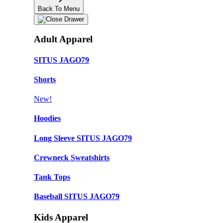
Back To Menu
Adult Apparel
SITUS JAGO79
Shorts
New!
Hoodies
Long Sleeve SITUS JAGO79
Crewneck Sweatshirts
Tank Tops
Baseball SITUS JAGO79
Kids Apparel