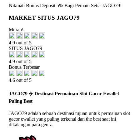
Nikmati
Bonus Deposit 5%
Bagi Pemain Setia
JAGO79!
MARKET SITUS JAGO79
Murah!
4.9 out of 5
SITUS JAGO79
4.9 out of 5
Bonus Terbesar
4.6 out of 5
JAGO79 ✈️ Destinasi Permainan Slot Gacor Ewallet
Paling Best
JAGO79 adalah sebuah destinasi tujuan untuk permainan slot
gacor ewallet yang paling terkenal dan the best saat ini
dikalangan para gen z.