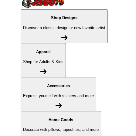
Shop Designs
Discover a classic design or new favorite artist
Apparel
Shop for Adults & Kids
Accessories
Express yourself with stickers and more
Home Goods
Decorate with pillows, tapestries, and more