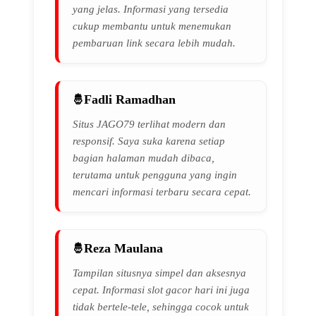
yang jelas. Informasi yang tersedia
cukup membantu untuk menemukan
pembaruan link secara lebih mudah.
Fadli Ramadhan
Situs JAGO79 terlihat modern dan
responsif. Saya suka karena setiap
bagian halaman mudah dibaca,
terutama untuk pengguna yang ingin
mencari informasi terbaru secara cepat.
Reza Maulana
Tampilan situsnya simpel dan aksesnya
cepat. Informasi slot gacor hari ini juga
tidak bertele-tele, sehingga cocok untuk