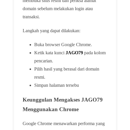
membuka situs resmi dan periksa alamat
domain sebelum melakukan login atau
transaksi.
Langkah yang dapat dilakukan:
Buka browser Google Chrome.
Ketik kata kunci
JAGO79
pada kolom
pencarian.
Pilih hasil yang berasal dari domain
resmi.
Simpan halaman tersebu
Keunggulan Mengakses JAGO79
Menggunakan Chrome
Google Chrome menawarkan performa yang