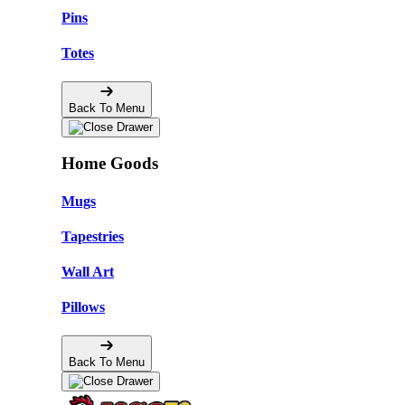
Pins
Totes
Back To Menu
Home Goods
Mugs
Tapestries
Wall Art
Pillows
Back To Menu