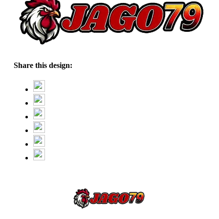
Share this design: