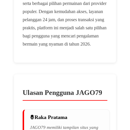
serta berbagai pilihan permainan dari provider
populer. Dengan kemudahan akses, layanan
pelanggan 24 jam, dan proses transaksi yang
praktis, platform ini menjadi salah satu pilihan
bagi pengguna yang mencari pengalaman
bermain yang nyaman di tahun 2026.
Ulasan Pengguna JAGO79
Raka Pratama
JAGO79 memiliki tampilan situs yang