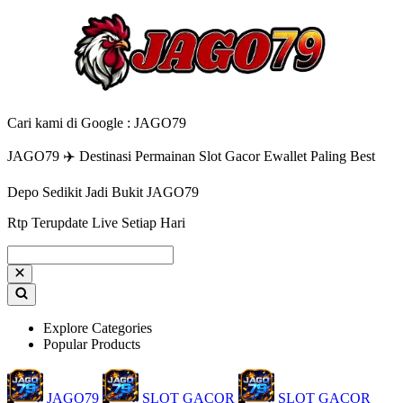
Cari kami di Google : JAGO79
JAGO79 ✈️ Destinasi Permainan Slot Gacor Ewallet Paling Best
Depo Sedikit Jadi Bukit JAGO79
Rtp Terupdate Live Setiap Hari
Explore Categories
Popular Products
JAGO79
SLOT GACOR
SLOT GACOR