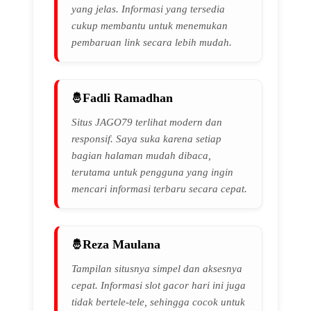
yang jelas. Informasi yang tersedia
cukup membantu untuk menemukan
pembaruan link secara lebih mudah.
Fadli Ramadhan
Situs JAGO79 terlihat modern dan
responsif. Saya suka karena setiap
bagian halaman mudah dibaca,
terutama untuk pengguna yang ingin
mencari informasi terbaru secara cepat.
Reza Maulana
Tampilan situsnya simpel dan aksesnya
cepat. Informasi slot gacor hari ini juga
tidak bertele-tele, sehingga cocok untuk