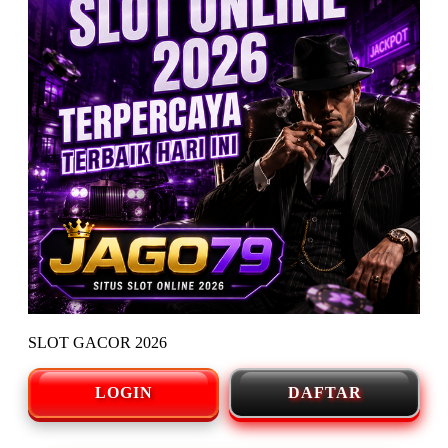
SLOT GACOR 2026
LOGIN
DAFTAR