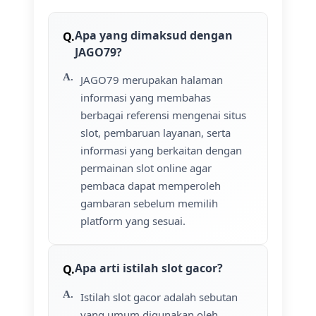
Apa yang dimaksud dengan
JAGO79?
JAGO79 merupakan halaman
informasi yang membahas
berbagai referensi mengenai situs
slot, pembaruan layanan, serta
informasi yang berkaitan dengan
permainan slot online agar
pembaca dapat memperoleh
gambaran sebelum memilih
platform yang sesuai.
Apa arti istilah slot gacor?
Istilah slot gacor adalah sebutan
yang umum digunakan oleh