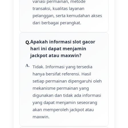
variasi permainan, metode
transaksi, kualitas layanan
pelanggan, serta kemudahan akses
dari berbagai perangkat.
Apakah informasi slot gacor
hari ini dapat menjamin
jackpot atau maxwin?
Tidak. Informasi yang tersedia
hanya bersifat referensi. Hasil
setiap permainan dipengaruhi oleh
mekanisme permainan yang
digunakan dan tidak ada informasi
yang dapat menjamin seseorang
akan memperoleh jackpot atau
maxwin.