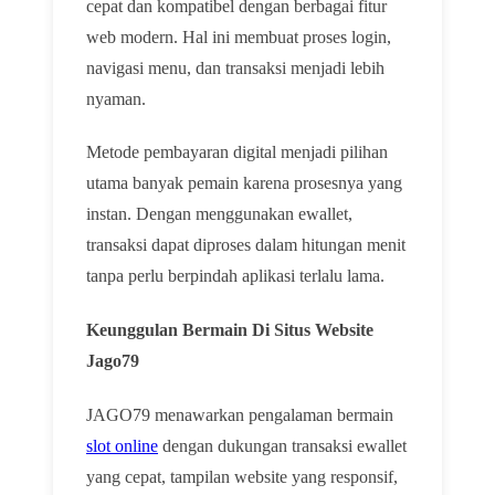
cepat dan kompatibel dengan berbagai fitur
web modern. Hal ini membuat proses login,
navigasi menu, dan transaksi menjadi lebih
nyaman.
Metode pembayaran digital menjadi pilihan
utama banyak pemain karena prosesnya yang
instan. Dengan menggunakan ewallet,
transaksi dapat diproses dalam hitungan menit
tanpa perlu berpindah aplikasi terlalu lama.
Keunggulan Bermain Di Situs Website
Jago79
JAGO79 menawarkan pengalaman bermain
slot online
dengan dukungan transaksi ewallet
yang cepat, tampilan website yang responsif,