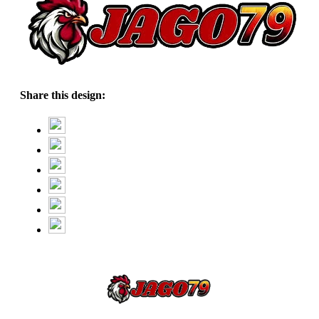
Share this design: