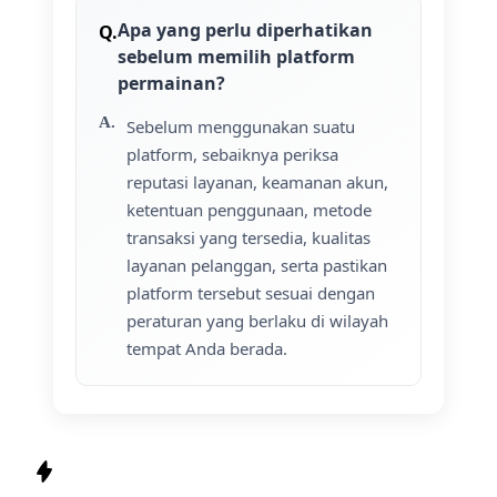
Apa yang perlu diperhatikan
sebelum memilih platform
permainan?
Sebelum menggunakan suatu
platform, sebaiknya periksa
reputasi layanan, keamanan akun,
ketentuan penggunaan, metode
transaksi yang tersedia, kualitas
layanan pelanggan, serta pastikan
platform tersebut sesuai dengan
peraturan yang berlaku di wilayah
tempat Anda berada.