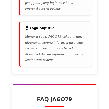
pengguna yang ingin membaca
referensi secara praktis.
Yoga Saputra
Menurut saya, JAGO79 cukup nyaman
digunakan karena informasi disajikan
secara ringkas dan tidak berlebihan.
Akses melalui smartphone juga berjalan
lancar dan praktis.
FAQ JAGO79