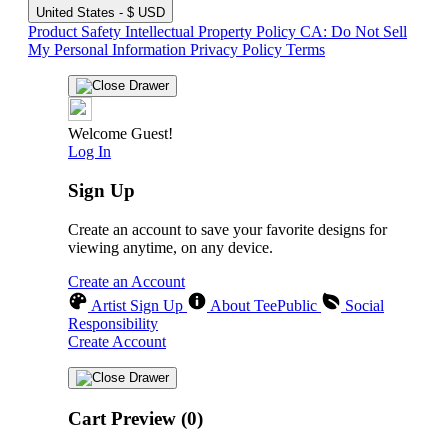
United States - $ USD
Product Safety
Intellectual Property Policy
CA: Do Not Sell
My Personal Information
Privacy Policy
Terms
Welcome Guest!
Log In
Sign Up
Create an account to save your favorite designs for
viewing anytime, on any device.
Create an Account
Artist Sign Up
About TeePublic
Social
Responsibility
Create Account
Cart Preview (0)