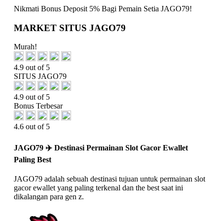
Nikmati
Bonus Deposit 5%
Bagi Pemain Setia
JAGO79!
MARKET SITUS JAGO79
Murah!
4.9 out of 5
SITUS JAGO79
4.9 out of 5
Bonus Terbesar
4.6 out of 5
JAGO79 ✈️ Destinasi Permainan Slot Gacor Ewallet
Paling Best
JAGO79 adalah sebuah destinasi tujuan untuk permainan slot
gacor ewallet yang paling terkenal dan the best saat ini
dikalangan para gen z.