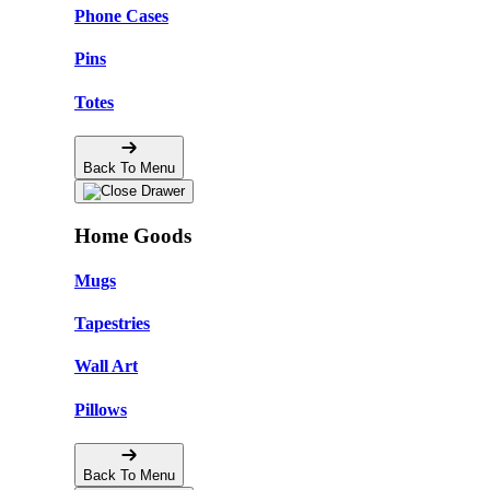
Phone Cases
Pins
Totes
Back To Menu
Home Goods
Mugs
Tapestries
Wall Art
Pillows
Back To Menu