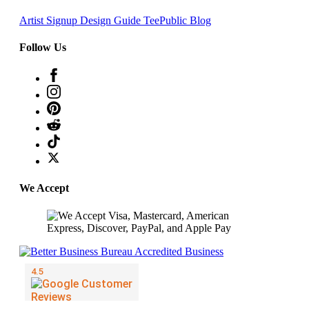
Artist Signup
Design Guide
TeePublic Blog
Follow Us
We Accept