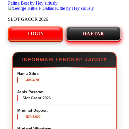
SLOT GACOR 2026
LOGIN
DAFTAR
INFORMASI LENGKAP JAGO79
Nama Situs
JAGO79
Jenis Pasaran
Slot Gacor 2026
Minimal Deposit
IDR 5,000
Minimal Withdraw