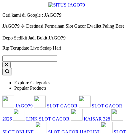
Cari kami di Google : JAGO79
JAGO79 ✈️ Destinasi Permainan Slot Gacor Ewallet Paling Best
Depo Sedikit Jadi Bukit JAGO79
Rtp Terupdate Live Setiap Hari
Explore Categories
Popular Products
JAGO79
SLOT GACOR
SLOT GACOR
2026
LINK SLOT GACOR
KAISAR 328
SLOT ONLINE
SLOT GACOR HARI INI
SLOT