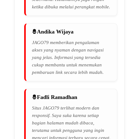
ketika dibuka melalui perangkat mobile.
Andika Wijaya
JAGO79 memberikan pengalaman
akses yang nyaman dengan navigasi
yang jelas. Informasi yang tersedia
cukup membantu untuk menemukan
pembaruan link secara lebih mudah.
Fadli Ramadhan
Situs JAGO79 terlihat modern dan
responsif. Saya suka karena setiap
bagian halaman mudah dibaca,
terutama untuk pengguna yang ingin
mencari informasi terbaru secara cepat.