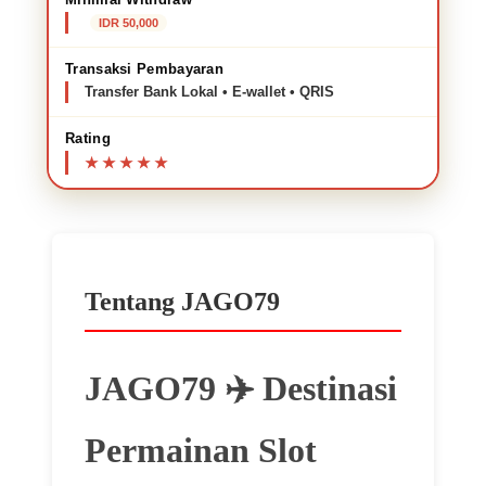
IDR 50,000
Transaksi Pembayaran
Transfer Bank Lokal • E-wallet • QRIS
Rating
Tentang JAGO79
JAGO79 ✈️ Destinasi
Permainan Slot