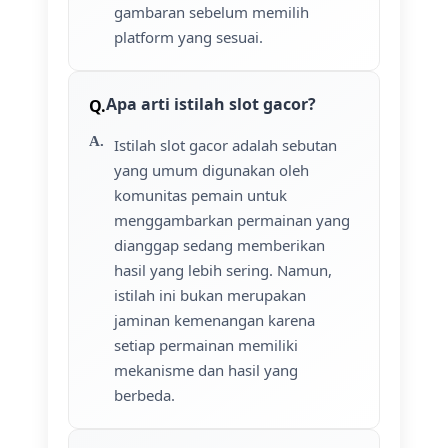
gambaran sebelum memilih
platform yang sesuai.
Apa arti istilah slot gacor?
Istilah slot gacor adalah sebutan
yang umum digunakan oleh
komunitas pemain untuk
menggambarkan permainan yang
dianggap sedang memberikan
hasil yang lebih sering. Namun,
istilah ini bukan merupakan
jaminan kemenangan karena
setiap permainan memiliki
mekanisme dan hasil yang
berbeda.