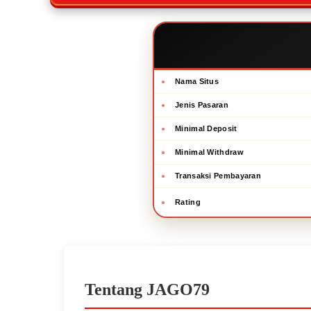
Nama Situs
Jenis Pasaran
Minimal Deposit
Minimal Withdraw
Transaksi Pembayaran
Rating
Tentang JAGO79