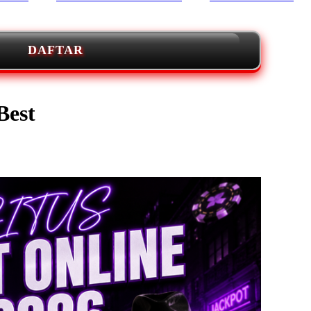
DAFTAR
Best