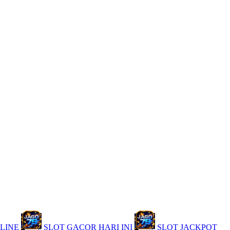
LINE
SLOT GACOR HARI INI
SLOT JACKPOT