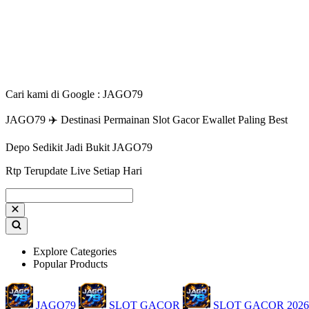
Cari kami di Google : JAGO79
JAGO79 ✈️ Destinasi Permainan Slot Gacor Ewallet Paling Best
Depo Sedikit Jadi Bukit JAGO79
Rtp Terupdate Live Setiap Hari
Explore Categories
Popular Products
JAGO79
SLOT GACOR
SLOT GACOR 2026