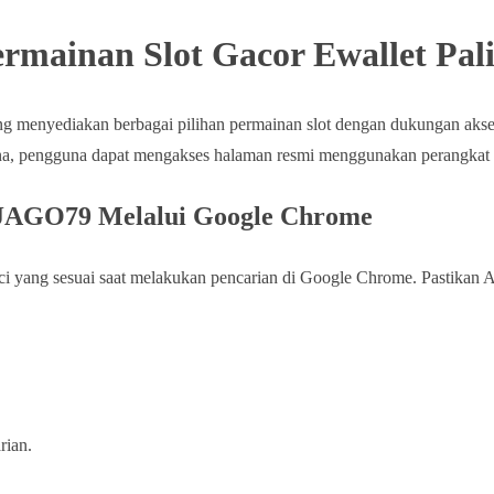
rmainan Slot Gacor Ewallet Pali
g menyediakan berbagai pilihan permainan slot dengan dukungan aks
hana, pengguna dapat mengakses halaman resmi menggunakan perangka
JAGO79 Melalui Google Chrome
ci yang sesuai saat melakukan pencarian di Google Chrome. Pastikan 
rian.