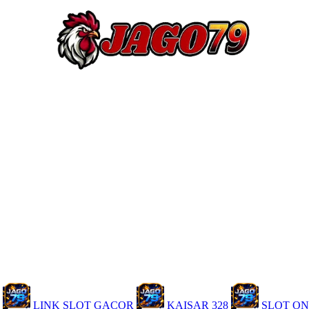
LINK SLOT GACOR
KAISAR 328
SLOT ON