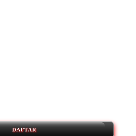
DAFTAR