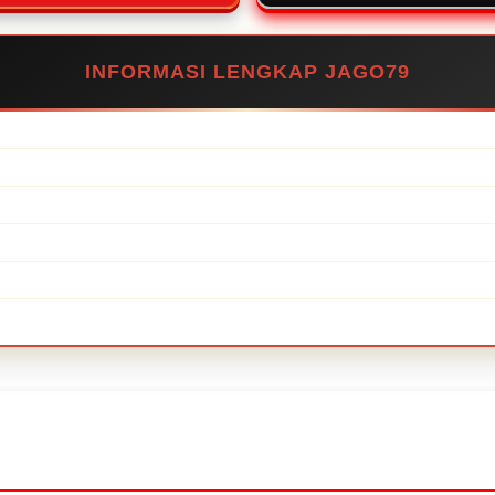
INFORMASI LENGKAP JAGO79