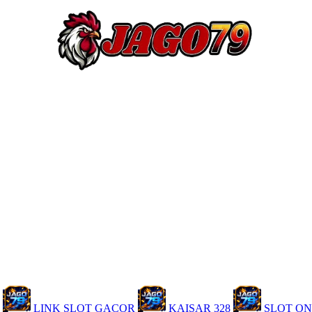
LINK SLOT GACOR
KAISAR 328
SLOT ON