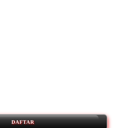
DAFTAR