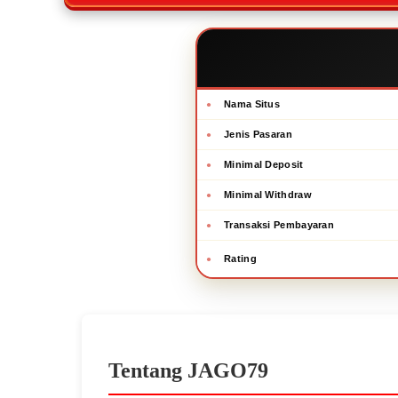
Nama Situs
Jenis Pasaran
Minimal Deposit
Minimal Withdraw
Transaksi Pembayaran
Rating
Tentang JAGO79