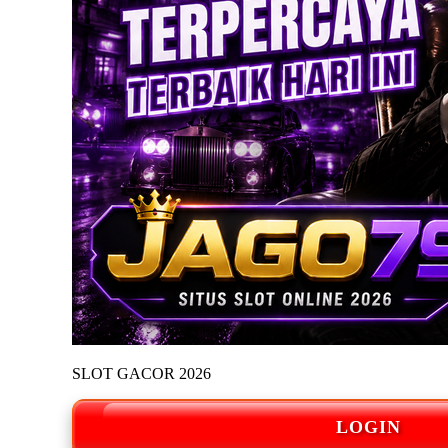
SLOT GACOR 2026
LOGIN