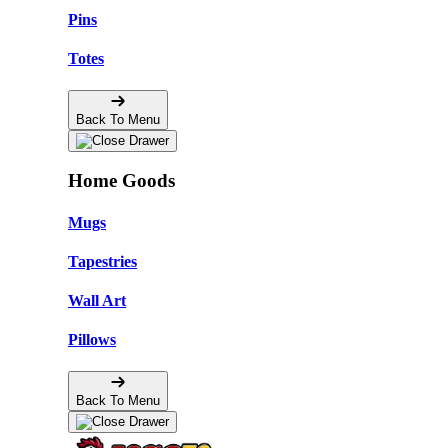
Pins
Totes
Back To Menu
Home Goods
Mugs
Tapestries
Wall Art
Pillows
Back To Menu