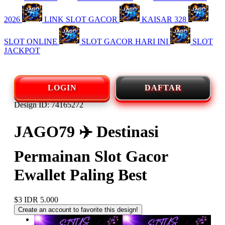
2026
LINK SLOT GACOR
KAISAR 328
SLOT ONLINE
SLOT GACOR HARI INI
SLOT
JACKPOT
LOGIN
DAFTAR
Design ID: 74165272
JAGO79 ✈️ Destinasi
Permainan Slot Gacor
Ewallet Paling Best
$3
IDR 5.000
Create an account to favorite this design!