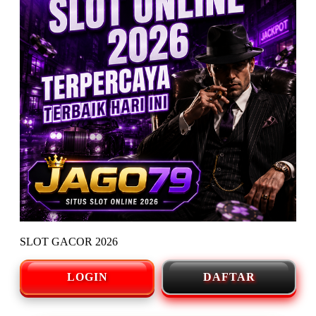
SLOT GACOR 2026
LOGIN
DAFTAR