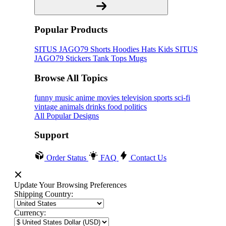
Popular Products
SITUS JAGO79
Shorts
Hoodies
Hats
Kids SITUS
JAGO79
Stickers
Tank Tops
Mugs
Browse All Topics
funny
music
anime
movies
television
sports
sci-fi
vintage
animals
drinks
food
politics
All Popular Designs
Support
Order Status
FAQ
Contact Us
Update Your Browsing Preferences
Shipping Country:
Currency: