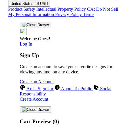
United States - $ USD
Product Safety
Intellectual Property Policy
CA: Do Not Sell
My Personal Information
Privacy Policy
Terms
Welcome Guest!
Log In
Sign Up
Create an account to save your favorite designs for
viewing anytime, on any device.
Create an Account
Artist Sign Up
About TeePublic
Social
Responsibility
Create Account
Cart Preview (0)