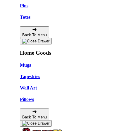
Pins
Totes
Back To Menu
Home Goods
Mugs
Tapestries
Wall Art
Pillows
Back To Menu