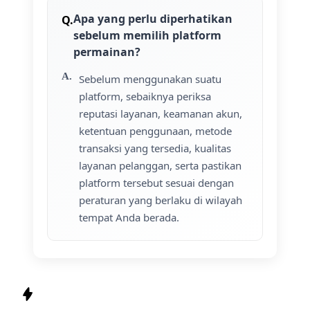
Apa yang perlu diperhatikan
sebelum memilih platform
permainan?
Sebelum menggunakan suatu
platform, sebaiknya periksa
reputasi layanan, keamanan akun,
ketentuan penggunaan, metode
transaksi yang tersedia, kualitas
layanan pelanggan, serta pastikan
platform tersebut sesuai dengan
peraturan yang berlaku di wilayah
tempat Anda berada.