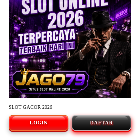
SLOT GACOR 2026
LOGIN
DAFTAR