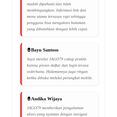
mudah dipahami dan tidak
membingungkan. Informasi link dan
menu utama tersusun rapi sehingga
pengguna bisa mengakses halaman
yang dibutuhkan dengan lebih cepat.
Bayu Santoso
Saya menilai JAGO79 cukup praktis
karena proses daftar dan login terasa
sederhana. Halamannya juga ringan
ketika dibuka melalui perangkat mobile.
Andika Wijaya
JAGO79 memberikan pengalaman
akses yang nyaman dengan navigasi