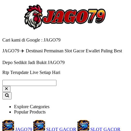
Cari kami di Google : JAGO79
JAGO79 ✈️ Destinasi Permainan Slot Gacor Ewallet Paling Best
Depo Sedikit Jadi Bukit JAGO79
Rtp Terupdate Live Setiap Hari
Explore Categories
Popular Products
JAGO79
SLOT GACOR
SLOT GACOR