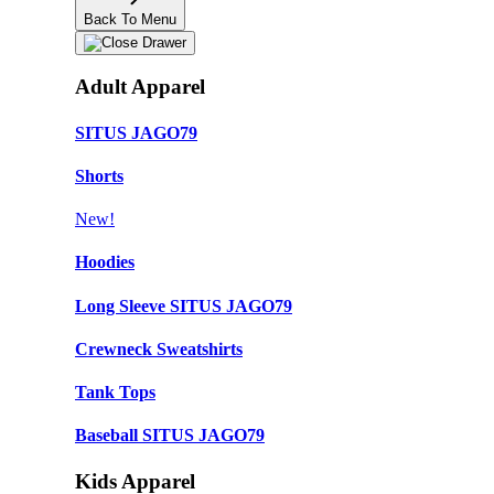
Back To Menu
Adult Apparel
SITUS JAGO79
Shorts
New!
Hoodies
Long Sleeve SITUS JAGO79
Crewneck Sweatshirts
Tank Tops
Baseball SITUS JAGO79
Kids Apparel