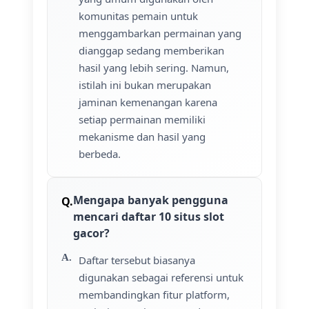
komunitas pemain untuk
menggambarkan permainan yang
dianggap sedang memberikan
hasil yang lebih sering. Namun,
istilah ini bukan merupakan
jaminan kemenangan karena
setiap permainan memiliki
mekanisme dan hasil yang
berbeda.
Mengapa banyak pengguna
mencari daftar 10 situs slot
gacor?
Daftar tersebut biasanya
digunakan sebagai referensi untuk
membandingkan fitur platform,