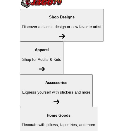
Shop Designs
Discover a classic design or new favorite artist
Apparel
Shop for Adults & Kids
Accessories
Express yourself with stickers and more
Home Goods
Decorate with pillows, tapestries, and more