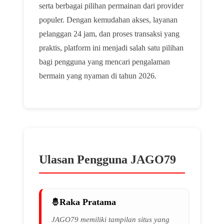
serta berbagai pilihan permainan dari provider
populer. Dengan kemudahan akses, layanan
pelanggan 24 jam, dan proses transaksi yang
praktis, platform ini menjadi salah satu pilihan
bagi pengguna yang mencari pengalaman
bermain yang nyaman di tahun 2026.
Ulasan Pengguna JAGO79
Raka Pratama
JAGO79 memiliki tampilan situs yang