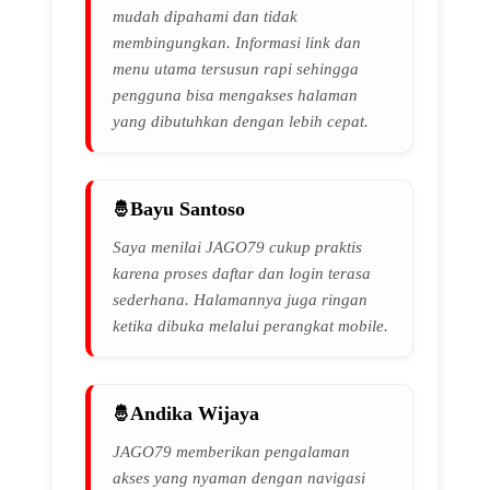
mudah dipahami dan tidak
membingungkan. Informasi link dan
menu utama tersusun rapi sehingga
pengguna bisa mengakses halaman
yang dibutuhkan dengan lebih cepat.
Bayu Santoso
Saya menilai JAGO79 cukup praktis
karena proses daftar dan login terasa
sederhana. Halamannya juga ringan
ketika dibuka melalui perangkat mobile.
Andika Wijaya
JAGO79 memberikan pengalaman
akses yang nyaman dengan navigasi