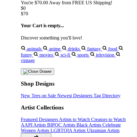
You're
$70.00
Away from
FREE US Shipping!
$0
$70
Your Cart is empty...
Discover something you'll love!
animals
anime
drinks
fantasy
food
funny
movies
sci-fi
sports
television
vintage
Shop Designs
New Tees on Sale
Newest Designers
Tag Directory
Artist Collections
Featured Designers
Artists to Watch
Creators to Watch
AAPI Artists
BIPOC Artists
Black Artists
Celebrate
Women Artists
LGBTQIA Artists
Ukrainian Artists