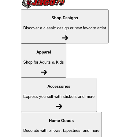
Shop Designs
Discover a classic design or new favorite artist
Apparel
Shop for Adults & Kids
Accessories
Express yourself with stickers and more
Home Goods
Decorate with pillows, tapestries, and more