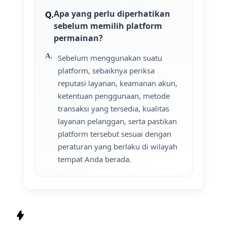
Apa yang perlu diperhatikan
sebelum memilih platform
permainan?
Sebelum menggunakan suatu
platform, sebaiknya periksa
reputasi layanan, keamanan akun,
ketentuan penggunaan, metode
transaksi yang tersedia, kualitas
layanan pelanggan, serta pastikan
platform tersebut sesuai dengan
peraturan yang berlaku di wilayah
tempat Anda berada.