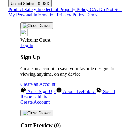
United States - $ USD
Product Safety
Intellectual Property Policy
CA: Do Not Sell
My Personal Information
Privacy Policy
Terms
Welcome Guest!
Log In
Sign Up
Create an account to save your favorite designs for
viewing anytime, on any device.
Create an Account
Artist Sign Up
About TeePublic
Social
Responsibility
Create Account
Cart Preview (0)