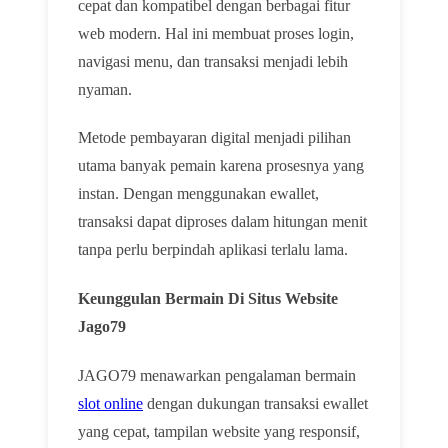
cepat dan kompatibel dengan berbagai fitur
web modern. Hal ini membuat proses login,
navigasi menu, dan transaksi menjadi lebih
nyaman.
Metode pembayaran digital menjadi pilihan
utama banyak pemain karena prosesnya yang
instan. Dengan menggunakan ewallet,
transaksi dapat diproses dalam hitungan menit
tanpa perlu berpindah aplikasi terlalu lama.
Keunggulan Bermain Di Situs Website
Jago79
JAGO79 menawarkan pengalaman bermain
slot online
dengan dukungan transaksi ewallet
yang cepat, tampilan website yang responsif,