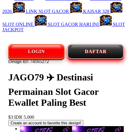
2026
LINK SLOT GACOR
KAISAR 328
SLOT ONLINE
SLOT GACOR HARI INI
SLOT
JACKPOT
LOGIN
DAFTAR
Design ID: 74165272
JAGO79 ✈️ Destinasi
Permainan Slot Gacor
Ewallet Paling Best
$3
IDR 5.000
Create an account to favorite this design!