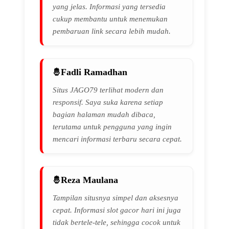
yang jelas. Informasi yang tersedia
cukup membantu untuk menemukan
pembaruan link secara lebih mudah.
Fadli Ramadhan
Situs JAGO79 terlihat modern dan
responsif. Saya suka karena setiap
bagian halaman mudah dibaca,
terutama untuk pengguna yang ingin
mencari informasi terbaru secara cepat.
Reza Maulana
Tampilan situsnya simpel dan aksesnya
cepat. Informasi slot gacor hari ini juga
tidak bertele-tele, sehingga cocok untuk