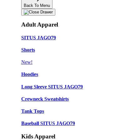
Back To Menu
Adult Apparel
SITUS JAGO79
Shorts
New!
Hoodies
Long Sleeve SITUS JAGO79
Crewneck Sweatshirts
Tank Tops
Baseball SITUS JAGO79
Kids Apparel