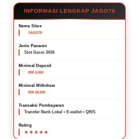
INFORMASI LENGKAP JAGO79
Nama Situs
JAGO79
Jenis Pasaran
Slot Gacor 2026
Minimal Deposit
IDR 5,000
Minimal Withdraw
IDR 50,000
Transaksi Pembayaran
Transfer Bank Lokal • E-wallet • QRIS
Rating