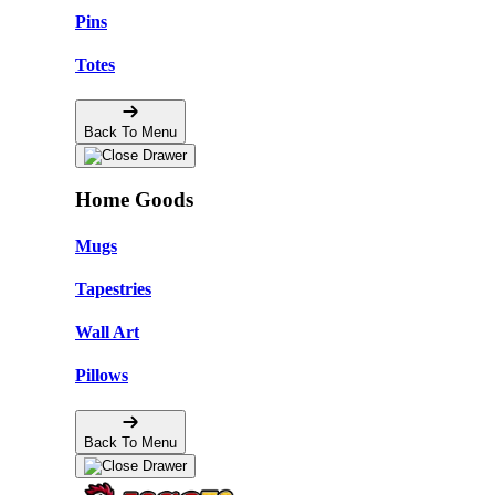
Pins
Totes
Back To Menu
Home Goods
Mugs
Tapestries
Wall Art
Pillows
Back To Menu