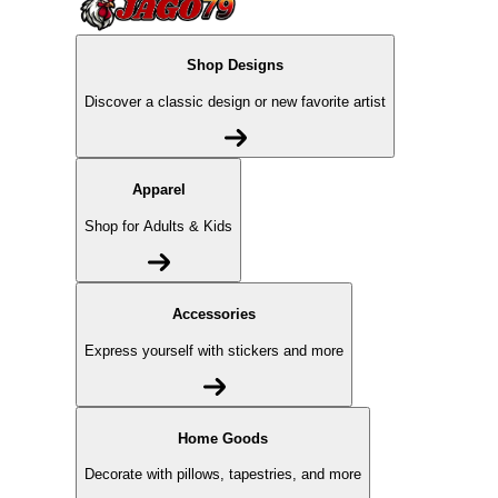
Shop Designs
Discover a classic design or new favorite artist
Apparel
Shop for Adults & Kids
Accessories
Express yourself with stickers and more
Home Goods
Decorate with pillows, tapestries, and more