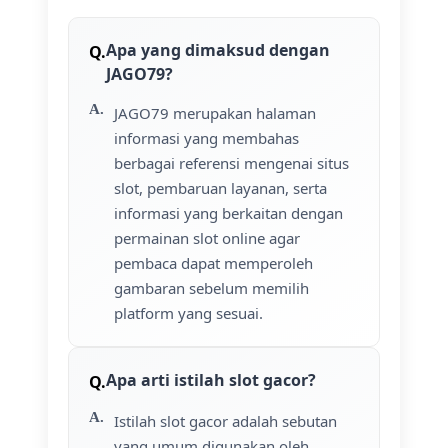
Apa yang dimaksud dengan
JAGO79?
JAGO79 merupakan halaman
informasi yang membahas
berbagai referensi mengenai situs
slot, pembaruan layanan, serta
informasi yang berkaitan dengan
permainan slot online agar
pembaca dapat memperoleh
gambaran sebelum memilih
platform yang sesuai.
Apa arti istilah slot gacor?
Istilah slot gacor adalah sebutan
yang umum digunakan oleh