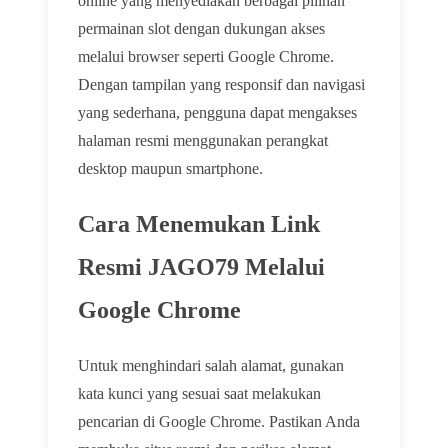
online yang menyediakan berbagai pilihan
permainan slot dengan dukungan akses
melalui browser seperti Google Chrome.
Dengan tampilan yang responsif dan navigasi
yang sederhana, pengguna dapat mengakses
halaman resmi menggunakan perangkat
desktop maupun smartphone.
Cara Menemukan Link
Resmi JAGO79 Melalui
Google Chrome
Untuk menghindari salah alamat, gunakan
kata kunci yang sesuai saat melakukan
pencarian di Google Chrome. Pastikan Anda