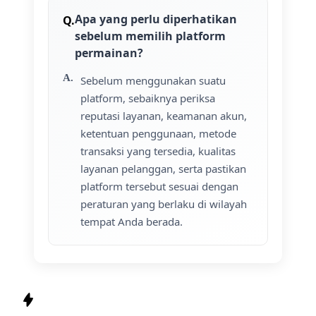
Apa yang perlu diperhatikan
sebelum memilih platform
permainan?
Sebelum menggunakan suatu
platform, sebaiknya periksa
reputasi layanan, keamanan akun,
ketentuan penggunaan, metode
transaksi yang tersedia, kualitas
layanan pelanggan, serta pastikan
platform tersebut sesuai dengan
peraturan yang berlaku di wilayah
tempat Anda berada.