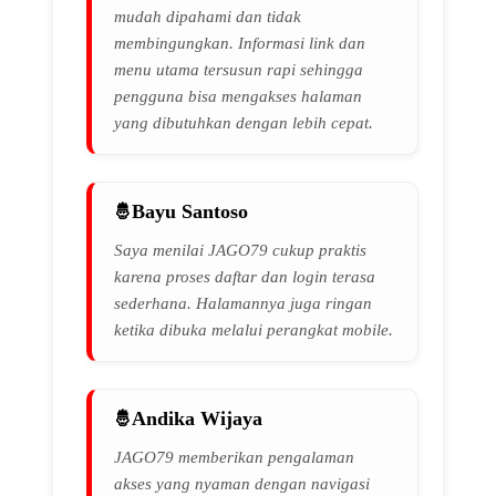
mudah dipahami dan tidak
membingungkan. Informasi link dan
menu utama tersusun rapi sehingga
pengguna bisa mengakses halaman
yang dibutuhkan dengan lebih cepat.
Bayu Santoso
Saya menilai JAGO79 cukup praktis
karena proses daftar dan login terasa
sederhana. Halamannya juga ringan
ketika dibuka melalui perangkat mobile.
Andika Wijaya
JAGO79 memberikan pengalaman
akses yang nyaman dengan navigasi