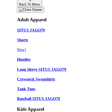
Back To Menu
Adult Apparel
SITUS JAGO79
Shorts
New!
Hoodies
Long Sleeve SITUS JAGO79
Crewneck Sweatshirts
Tank Tops
Baseball SITUS JAGO79
Kids Apparel