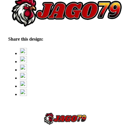
Share this design: