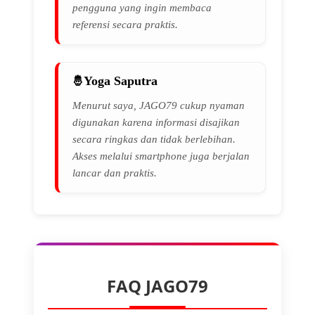
pengguna yang ingin membaca
referensi secara praktis.
Yoga Saputra
Menurut saya, JAGO79 cukup nyaman
digunakan karena informasi disajikan
secara ringkas dan tidak berlebihan.
Akses melalui smartphone juga berjalan
lancar dan praktis.
FAQ JAGO79