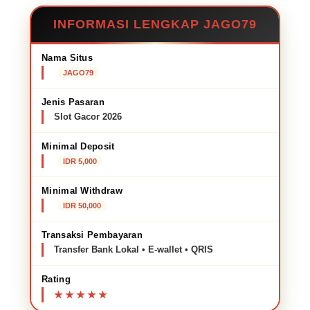
INFORMASI LENGKAP JAGO79
Nama Situs
JAGO79
Jenis Pasaran
Slot Gacor 2026
Minimal Deposit
IDR 5,000
Minimal Withdraw
IDR 50,000
Transaksi Pembayaran
Transfer Bank Lokal • E-wallet • QRIS
Rating