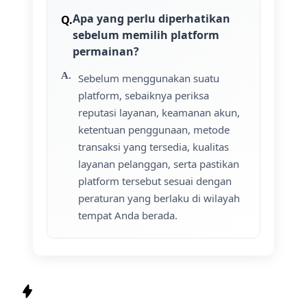
Apa yang perlu diperhatikan
sebelum memilih platform
permainan?
Sebelum menggunakan suatu
platform, sebaiknya periksa
reputasi layanan, keamanan akun,
ketentuan penggunaan, metode
transaksi yang tersedia, kualitas
layanan pelanggan, serta pastikan
platform tersebut sesuai dengan
peraturan yang berlaku di wilayah
tempat Anda berada.