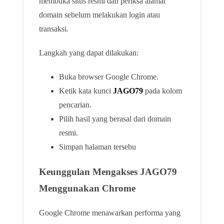
membuka situs resmi dan periksa alamat
domain sebelum melakukan login atau
transaksi.
Langkah yang dapat dilakukan:
Buka browser Google Chrome.
Ketik kata kunci
JAGO79
pada kolom
pencarian.
Pilih hasil yang berasal dari domain
resmi.
Simpan halaman tersebu
Keunggulan Mengakses JAGO79
Menggunakan Chrome
Google Chrome menawarkan performa yang