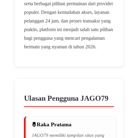
serta berbagai pilihan permainan dari provider
populer. Dengan kemudahan akses, layanan
pelanggan 24 jam, dan proses transaksi yang
praktis, platform ini menjadi salah satu pilihan
bagi pengguna yang mencari pengalaman
bermain yang nyaman di tahun 2026.
Ulasan Pengguna JAGO79
Raka Pratama
JAGO79 memiliki tampilan situs yang