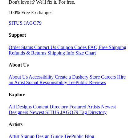
Don't love it? We'll fix it. For free.
100% Free Exchanges.
SITUS JAGO79
Support
Order Status
Contact Us
Coupon Codes
FAQ
Free Shipping
Refunds & Returns
Shipping Info
Size Chart
About Us
About Us
Accessibility
Create a Dashery Store
Careers
Hire
an Artist
Social Responsibility
TeePublic Reviews
Explore
All Designs
Content Directory
Featured Artists
Newest
Designers
Newest SITUS JAGO79
Tag Directory
Artists
Artist Signup
Design Guide
TeePublic Blog