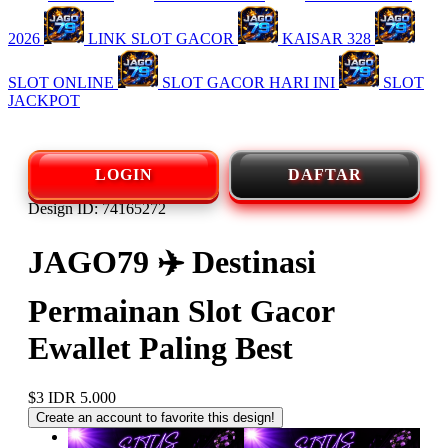
2026
LINK SLOT GACOR
KAISAR 328
SLOT ONLINE
SLOT GACOR HARI INI
SLOT
JACKPOT
LOGIN
DAFTAR
Design ID: 74165272
JAGO79 ✈️ Destinasi
Permainan Slot Gacor
Ewallet Paling Best
$3
IDR 5.000
Create an account to favorite this design!