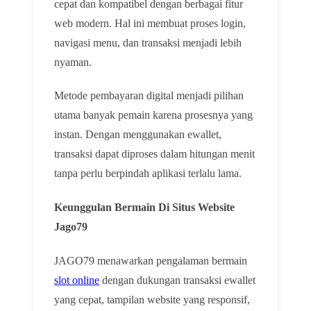
cepat dan kompatibel dengan berbagai fitur
web modern. Hal ini membuat proses login,
navigasi menu, dan transaksi menjadi lebih
nyaman.
Metode pembayaran digital menjadi pilihan
utama banyak pemain karena prosesnya yang
instan. Dengan menggunakan ewallet,
transaksi dapat diproses dalam hitungan menit
tanpa perlu berpindah aplikasi terlalu lama.
Keunggulan Bermain Di Situs Website
Jago79
JAGO79 menawarkan pengalaman bermain
slot online
dengan dukungan transaksi ewallet
yang cepat, tampilan website yang responsif,