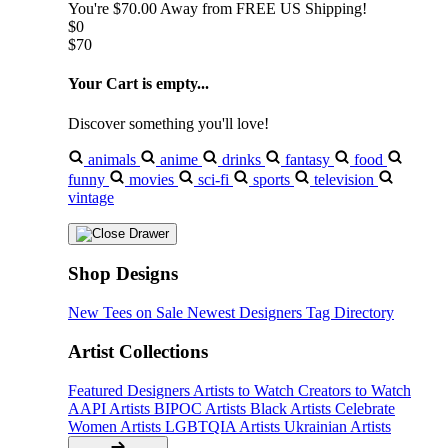
You're
$70.00
Away from
FREE US Shipping!
$0
$70
Your Cart is empty...
Discover something you'll love!
animals
anime
drinks
fantasy
food
funny
movies
sci-fi
sports
television
vintage
Shop Designs
New Tees on Sale
Newest Designers
Tag Directory
Artist Collections
Featured Designers
Artists to Watch
Creators to Watch
AAPI Artists
BIPOC Artists
Black Artists
Celebrate
Women Artists
LGBTQIA Artists
Ukrainian Artists