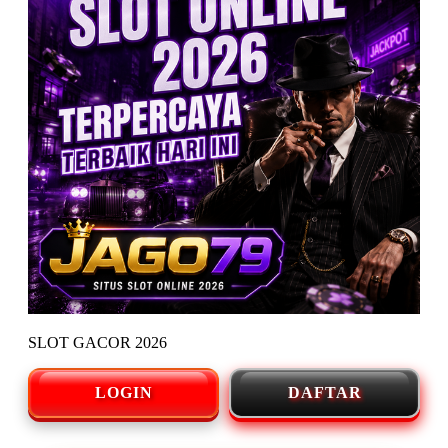
SLOT GACOR 2026
LOGIN
DAFTAR