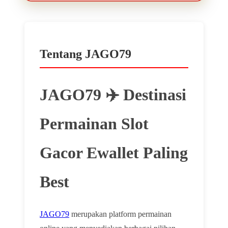
Tentang JAGO79
JAGO79 ✈️ Destinasi
Permainan Slot
Gacor Ewallet Paling
Best
JAGO79
merupakan platform permainan