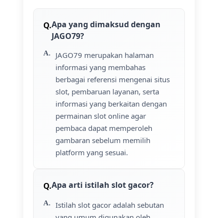
Apa yang dimaksud dengan
JAGO79?
JAGO79 merupakan halaman
informasi yang membahas
berbagai referensi mengenai situs
slot, pembaruan layanan, serta
informasi yang berkaitan dengan
permainan slot online agar
pembaca dapat memperoleh
gambaran sebelum memilih
platform yang sesuai.
Apa arti istilah slot gacor?
Istilah slot gacor adalah sebutan
yang umum digunakan oleh