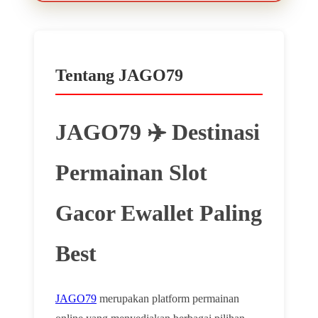
Tentang JAGO79
JAGO79 ✈️ Destinasi
Permainan Slot
Gacor Ewallet Paling
Best
JAGO79
merupakan platform permainan