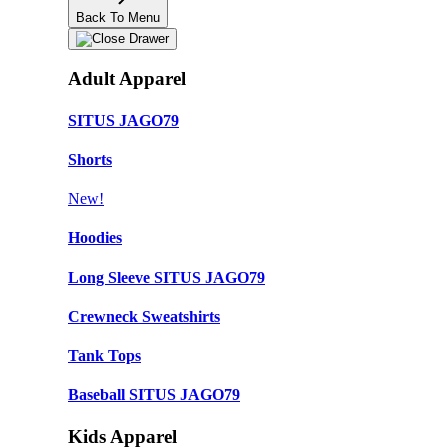
Back To Menu
Adult Apparel
SITUS JAGO79
Shorts
New!
Hoodies
Long Sleeve SITUS JAGO79
Crewneck Sweatshirts
Tank Tops
Baseball SITUS JAGO79
Kids Apparel