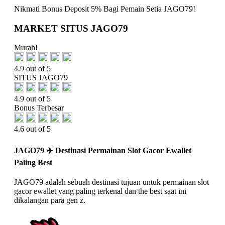
Nikmati
Bonus Deposit 5%
Bagi Pemain Setia
JAGO79!
MARKET SITUS JAGO79
Murah!
4.9 out of 5
SITUS JAGO79
4.9 out of 5
Bonus Terbesar
4.6 out of 5
JAGO79 ✈️ Destinasi Permainan Slot Gacor Ewallet
Paling Best
JAGO79 adalah sebuah destinasi tujuan untuk permainan slot
gacor ewallet yang paling terkenal dan the best saat ini
dikalangan para gen z.