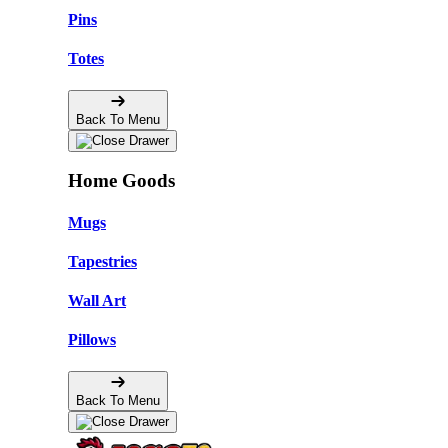
Pins
Totes
Back To Menu
Home Goods
Mugs
Tapestries
Wall Art
Pillows
Back To Menu