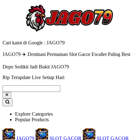
Cari kami di Google : JAGO79
JAGO79 ✈️ Destinasi Permainan Slot Gacor Ewallet Paling Best
Depo Sedikit Jadi Bukit JAGO79
Rtp Terupdate Live Setiap Hari
Explore Categories
Popular Products
JAGO79
SLOT GACOR
SLOT GACOR