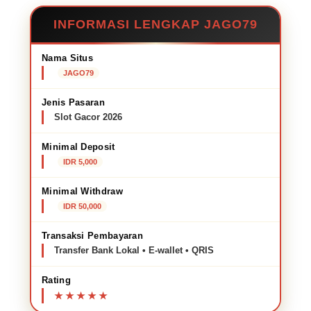
INFORMASI LENGKAP JAGO79
Nama Situs
JAGO79
Jenis Pasaran
Slot Gacor 2026
Minimal Deposit
IDR 5,000
Minimal Withdraw
IDR 50,000
Transaksi Pembayaran
Transfer Bank Lokal • E-wallet • QRIS
Rating