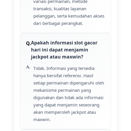
variasi permainan, metode
transaksi, kualitas layanan
pelanggan, serta kemudahan akses
dari berbagai perangkat.
Apakah informasi slot gacor
hari ini dapat menjamin
jackpot atau maxwin?
Tidak. Informasi yang tersedia
hanya bersifat referensi. Hasil
setiap permainan dipengaruhi oleh
mekanisme permainan yang
digunakan dan tidak ada informasi
yang dapat menjamin seseorang
akan memperoleh jackpot atau
maxwin.