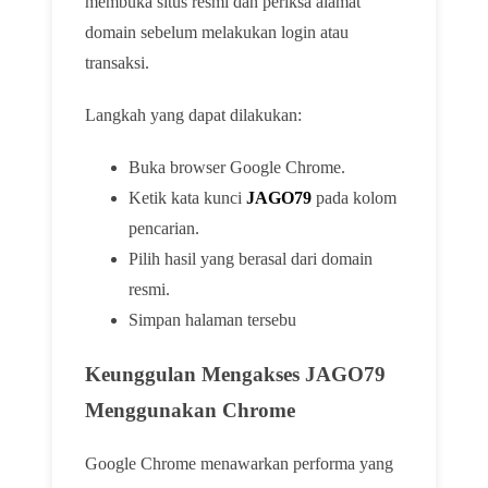
membuka situs resmi dan periksa alamat
domain sebelum melakukan login atau
transaksi.
Langkah yang dapat dilakukan:
Buka browser Google Chrome.
Ketik kata kunci
JAGO79
pada kolom
pencarian.
Pilih hasil yang berasal dari domain
resmi.
Simpan halaman tersebu
Keunggulan Mengakses JAGO79
Menggunakan Chrome
Google Chrome menawarkan performa yang