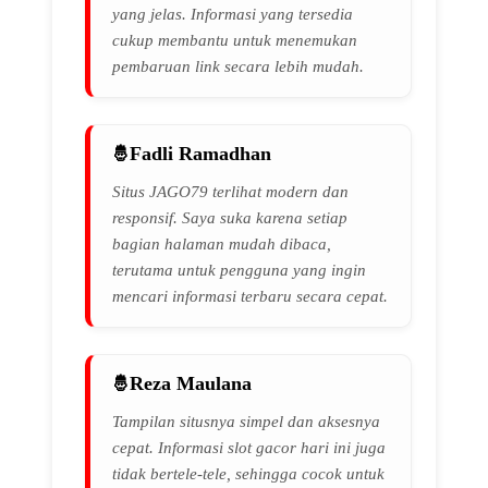
yang jelas. Informasi yang tersedia
cukup membantu untuk menemukan
pembaruan link secara lebih mudah.
Fadli Ramadhan
Situs JAGO79 terlihat modern dan
responsif. Saya suka karena setiap
bagian halaman mudah dibaca,
terutama untuk pengguna yang ingin
mencari informasi terbaru secara cepat.
Reza Maulana
Tampilan situsnya simpel dan aksesnya
cepat. Informasi slot gacor hari ini juga
tidak bertele-tele, sehingga cocok untuk