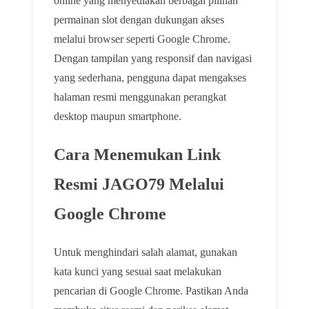
online yang menyediakan berbagai pilihan
permainan slot dengan dukungan akses
melalui browser seperti Google Chrome.
Dengan tampilan yang responsif dan navigasi
yang sederhana, pengguna dapat mengakses
halaman resmi menggunakan perangkat
desktop maupun smartphone.
Cara Menemukan Link
Resmi JAGO79 Melalui
Google Chrome
Untuk menghindari salah alamat, gunakan
kata kunci yang sesuai saat melakukan
pencarian di Google Chrome. Pastikan Anda