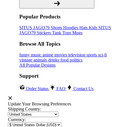
Popular Products
SITUS JAGO79
Shorts
Hoodies
Hats
Kids SITUS
JAGO79
Stickers
Tank Tops
Mugs
Browse All Topics
funny
music
anime
movies
television
sports
sci-fi
vintage
animals
drinks
food
politics
All Popular Designs
Support
Order Status
FAQ
Contact Us
Update Your Browsing Preferences
Shipping Country:
Currency: