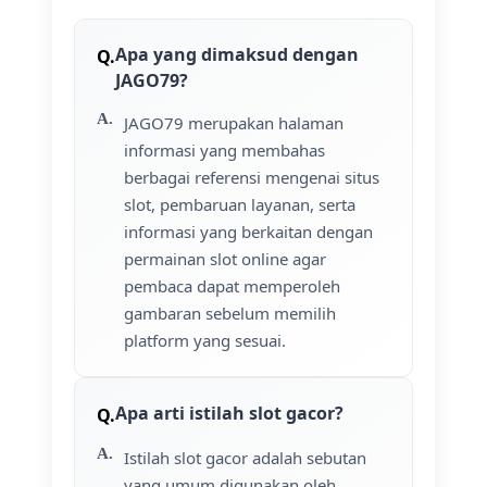
Apa yang dimaksud dengan
JAGO79?
JAGO79 merupakan halaman
informasi yang membahas
berbagai referensi mengenai situs
slot, pembaruan layanan, serta
informasi yang berkaitan dengan
permainan slot online agar
pembaca dapat memperoleh
gambaran sebelum memilih
platform yang sesuai.
Apa arti istilah slot gacor?
Istilah slot gacor adalah sebutan
yang umum digunakan oleh