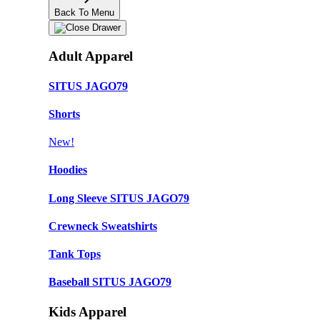
Back To Menu
Adult Apparel
SITUS JAGO79
Shorts
New!
Hoodies
Long Sleeve SITUS JAGO79
Crewneck Sweatshirts
Tank Tops
Baseball SITUS JAGO79
Kids Apparel