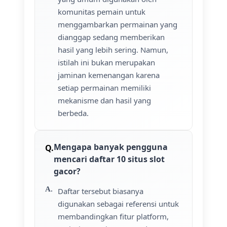
komunitas pemain untuk
menggambarkan permainan yang
dianggap sedang memberikan
hasil yang lebih sering. Namun,
istilah ini bukan merupakan
jaminan kemenangan karena
setiap permainan memiliki
mekanisme dan hasil yang
berbeda.
Mengapa banyak pengguna
mencari daftar 10 situs slot
gacor?
Daftar tersebut biasanya
digunakan sebagai referensi untuk
membandingkan fitur platform,