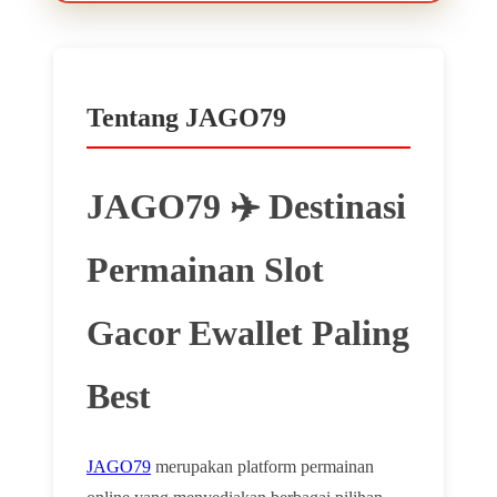
Tentang JAGO79
JAGO79 ✈️ Destinasi
Permainan Slot
Gacor Ewallet Paling
Best
JAGO79
merupakan platform permainan