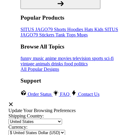
Popular Products
SITUS JAGO79
Shorts
Hoodies
Hats
Kids SITUS
JAGO79
Stickers
Tank Tops
Mugs
Browse All Topics
funny
music
anime
movies
television
sports
sci-fi
vintage
animals
drinks
food
politics
All Popular Designs
Support
Order Status
FAQ
Contact Us
Update Your Browsing Preferences
Shipping Country:
Currency: