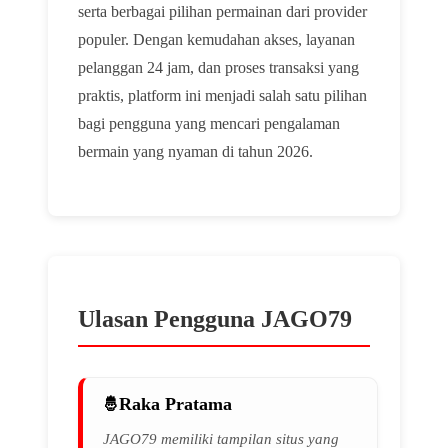
serta berbagai pilihan permainan dari provider
populer. Dengan kemudahan akses, layanan
pelanggan 24 jam, dan proses transaksi yang
praktis, platform ini menjadi salah satu pilihan
bagi pengguna yang mencari pengalaman
bermain yang nyaman di tahun 2026.
Ulasan Pengguna JAGO79
Raka Pratama
JAGO79 memiliki tampilan situs yang