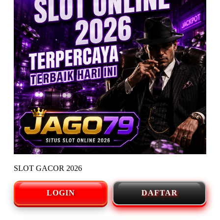
SLOT GACOR 2026
LOGIN
DAFTAR