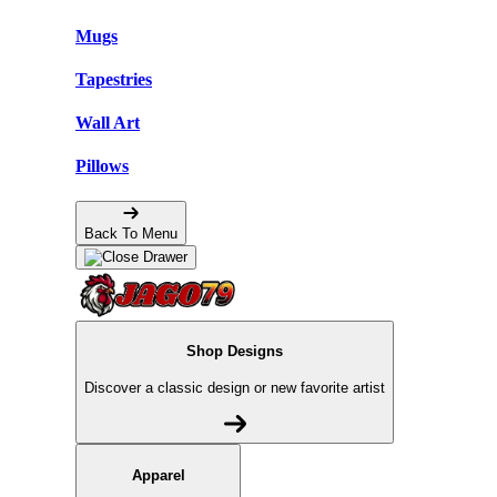
Mugs
Tapestries
Wall Art
Pillows
Back To Menu
Shop Designs
Discover a classic design or new favorite artist
Apparel