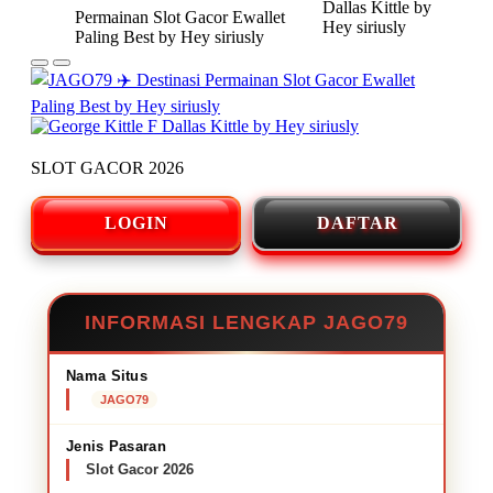
SLOT GACOR 2026
LOGIN
DAFTAR
INFORMASI LENGKAP JAGO79
Nama Situs
JAGO79
Jenis Pasaran
Slot Gacor 2026