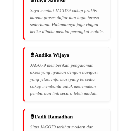
Bayu Santoso
Saya menilai JAGO79 cukup praktis
karena proses daftar dan login terasa
sederhana. Halamannya juga ringan
ketika dibuka melalui perangkat mobile.
Andika Wijaya
JAGO79 memberikan pengalaman
akses yang nyaman dengan navigasi
yang jelas. Informasi yang tersedia
cukup membantu untuk menemukan
pembaruan link secara lebih mudah.
Fadli Ramadhan
Situs JAGO79 terlihat modern dan