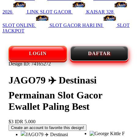
2026
LINK SLOT GACOR
KAISAR 328
SLOT ONLINE
SLOT GACOR HARI INI
SLOT
JACKPOT
LOGIN
DAFTAR
Design ID: 74165272
JAGO79 ✈️ Destinasi
Permainan Slot Gacor
Ewallet Paling Best
$3
IDR 5.000
Create an account to favorite this design!