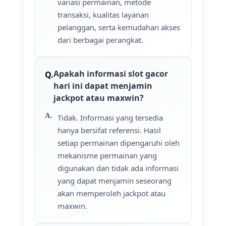
variasi permainan, metode
transaksi, kualitas layanan
pelanggan, serta kemudahan akses
dari berbagai perangkat.
Apakah informasi slot gacor
hari ini dapat menjamin
jackpot atau maxwin?
Tidak. Informasi yang tersedia
hanya bersifat referensi. Hasil
setiap permainan dipengaruhi oleh
mekanisme permainan yang
digunakan dan tidak ada informasi
yang dapat menjamin seseorang
akan memperoleh jackpot atau
maxwin.