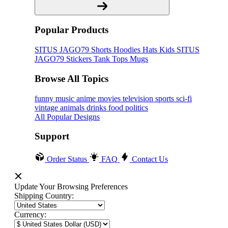
Popular Products
SITUS JAGO79
Shorts
Hoodies
Hats
Kids SITUS
JAGO79
Stickers
Tank Tops
Mugs
Browse All Topics
funny
music
anime
movies
television
sports
sci-fi
vintage
animals
drinks
food
politics
All Popular Designs
Support
Order Status
FAQ
Contact Us
Update Your Browsing Preferences
Shipping Country:
Currency: