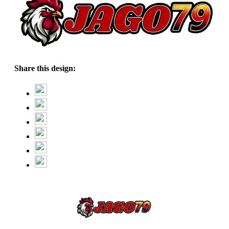
Share this design: