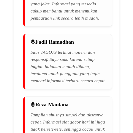
yang jelas. Informasi yang tersedia
cukup membantu untuk menemukan
pembaruan link secara lebih mudah.
Fadli Ramadhan
Situs JAGO79 terlihat modern dan
responsif. Saya suka karena setiap
bagian halaman mudah dibaca,
terutama untuk pengguna yang ingin
mencari informasi terbaru secara cepat.
Reza Maulana
Tampilan situsnya simpel dan aksesnya
cepat. Informasi slot gacor hari ini juga
tidak bertele-tele, sehingga cocok untuk