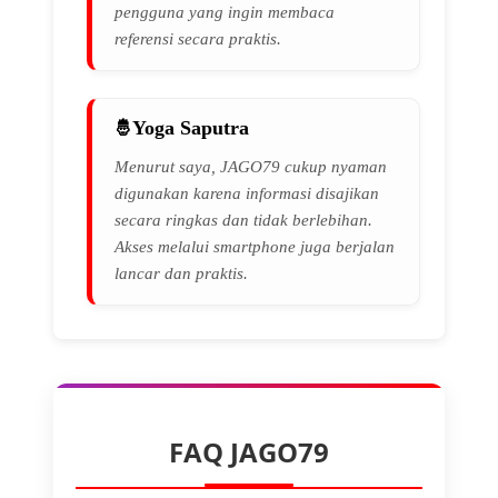
pengguna yang ingin membaca
referensi secara praktis.
Yoga Saputra
Menurut saya, JAGO79 cukup nyaman
digunakan karena informasi disajikan
secara ringkas dan tidak berlebihan.
Akses melalui smartphone juga berjalan
lancar dan praktis.
FAQ JAGO79