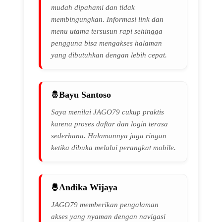
mudah dipahami dan tidak
membingungkan. Informasi link dan
menu utama tersusun rapi sehingga
pengguna bisa mengakses halaman
yang dibutuhkan dengan lebih cepat.
Bayu Santoso
Saya menilai JAGO79 cukup praktis
karena proses daftar dan login terasa
sederhana. Halamannya juga ringan
ketika dibuka melalui perangkat mobile.
Andika Wijaya
JAGO79 memberikan pengalaman
akses yang nyaman dengan navigasi