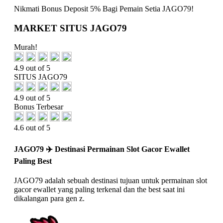
Nikmati
Bonus Deposit 5%
Bagi Pemain Setia
JAGO79!
MARKET SITUS JAGO79
Murah!
4.9 out of 5
SITUS JAGO79
4.9 out of 5
Bonus Terbesar
4.6 out of 5
JAGO79 ✈️ Destinasi Permainan Slot Gacor Ewallet
Paling Best
JAGO79 adalah sebuah destinasi tujuan untuk permainan slot
gacor ewallet yang paling terkenal dan the best saat ini
dikalangan para gen z.