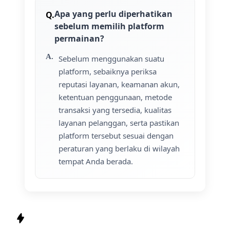
Apa yang perlu diperhatikan
sebelum memilih platform
permainan?
Sebelum menggunakan suatu
platform, sebaiknya periksa
reputasi layanan, keamanan akun,
ketentuan penggunaan, metode
transaksi yang tersedia, kualitas
layanan pelanggan, serta pastikan
platform tersebut sesuai dengan
peraturan yang berlaku di wilayah
tempat Anda berada.