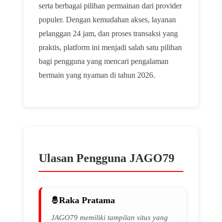
serta berbagai pilihan permainan dari provider
populer. Dengan kemudahan akses, layanan
pelanggan 24 jam, dan proses transaksi yang
praktis, platform ini menjadi salah satu pilihan
bagi pengguna yang mencari pengalaman
bermain yang nyaman di tahun 2026.
Ulasan Pengguna JAGO79
Raka Pratama
JAGO79 memiliki tampilan situs yang