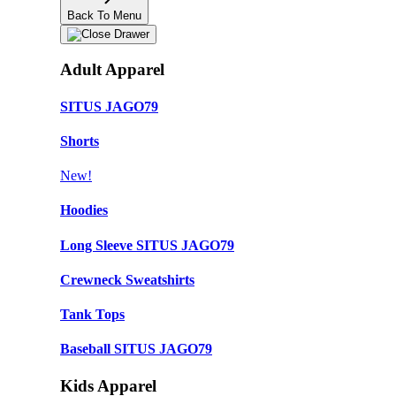
Back To Menu
Adult Apparel
SITUS JAGO79
Shorts
New!
Hoodies
Long Sleeve SITUS JAGO79
Crewneck Sweatshirts
Tank Tops
Baseball SITUS JAGO79
Kids Apparel