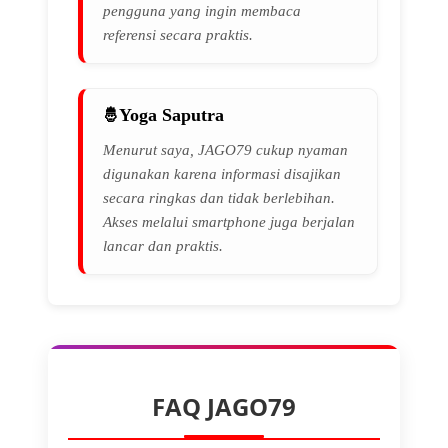
pengguna yang ingin membaca
referensi secara praktis.
Yoga Saputra
Menurut saya, JAGO79 cukup nyaman
digunakan karena informasi disajikan
secara ringkas dan tidak berlebihan.
Akses melalui smartphone juga berjalan
lancar dan praktis.
FAQ JAGO79