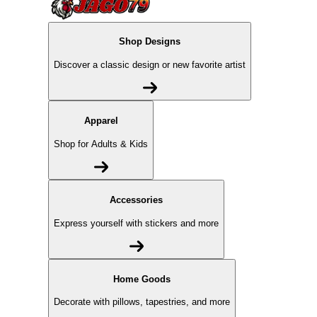
Shop Designs
Discover a classic design or new favorite artist
Apparel
Shop for Adults & Kids
Accessories
Express yourself with stickers and more
Home Goods
Decorate with pillows, tapestries, and more