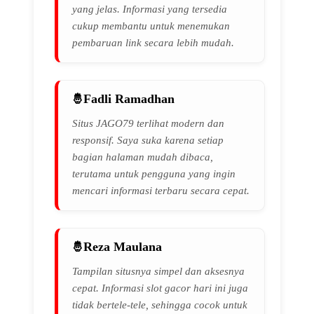
yang jelas. Informasi yang tersedia
cukup membantu untuk menemukan
pembaruan link secara lebih mudah.
Fadli Ramadhan
Situs JAGO79 terlihat modern dan
responsif. Saya suka karena setiap
bagian halaman mudah dibaca,
terutama untuk pengguna yang ingin
mencari informasi terbaru secara cepat.
Reza Maulana
Tampilan situsnya simpel dan aksesnya
cepat. Informasi slot gacor hari ini juga
tidak bertele-tele, sehingga cocok untuk