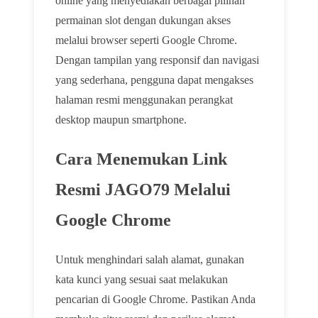
online yang menyediakan berbagai pilihan
permainan slot dengan dukungan akses
melalui browser seperti Google Chrome.
Dengan tampilan yang responsif dan navigasi
yang sederhana, pengguna dapat mengakses
halaman resmi menggunakan perangkat
desktop maupun smartphone.
Cara Menemukan Link
Resmi JAGO79 Melalui
Google Chrome
Untuk menghindari salah alamat, gunakan
kata kunci yang sesuai saat melakukan
pencarian di Google Chrome. Pastikan Anda