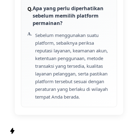
Apa yang perlu diperhatikan
sebelum memilih platform
permainan?
Sebelum menggunakan suatu
platform, sebaiknya periksa
reputasi layanan, keamanan akun,
ketentuan penggunaan, metode
transaksi yang tersedia, kualitas
layanan pelanggan, serta pastikan
platform tersebut sesuai dengan
peraturan yang berlaku di wilayah
tempat Anda berada.