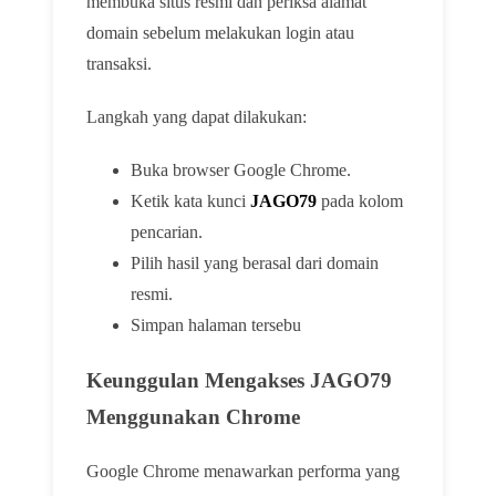
membuka situs resmi dan periksa alamat
domain sebelum melakukan login atau
transaksi.
Langkah yang dapat dilakukan:
Buka browser Google Chrome.
Ketik kata kunci
JAGO79
pada kolom
pencarian.
Pilih hasil yang berasal dari domain
resmi.
Simpan halaman tersebu
Keunggulan Mengakses JAGO79
Menggunakan Chrome
Google Chrome menawarkan performa yang