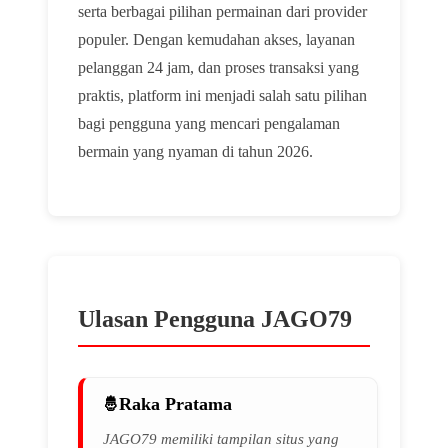
serta berbagai pilihan permainan dari provider
populer. Dengan kemudahan akses, layanan
pelanggan 24 jam, dan proses transaksi yang
praktis, platform ini menjadi salah satu pilihan
bagi pengguna yang mencari pengalaman
bermain yang nyaman di tahun 2026.
Ulasan Pengguna JAGO79
Raka Pratama
JAGO79 memiliki tampilan situs yang