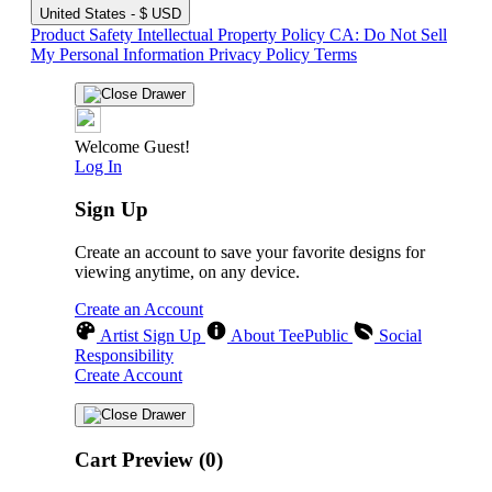
United States - $ USD
Product Safety
Intellectual Property Policy
CA: Do Not Sell
My Personal Information
Privacy Policy
Terms
Welcome Guest!
Log In
Sign Up
Create an account to save your favorite designs for
viewing anytime, on any device.
Create an Account
Artist Sign Up
About TeePublic
Social
Responsibility
Create Account
Cart Preview (0)