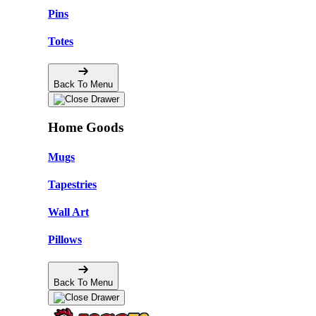
Pins
Totes
Back To Menu
Home Goods
Mugs
Tapestries
Wall Art
Pillows
Back To Menu