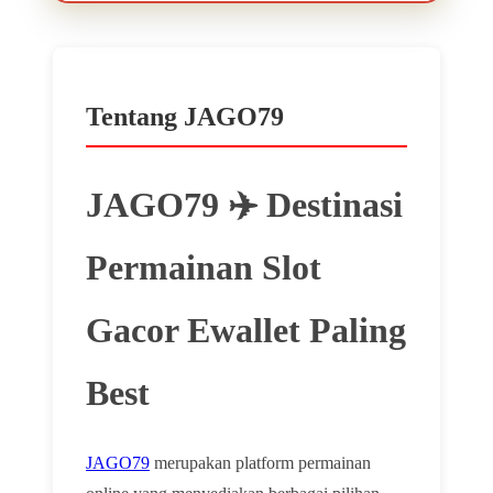
Tentang JAGO79
JAGO79 ✈️ Destinasi
Permainan Slot
Gacor Ewallet Paling
Best
JAGO79
merupakan platform permainan