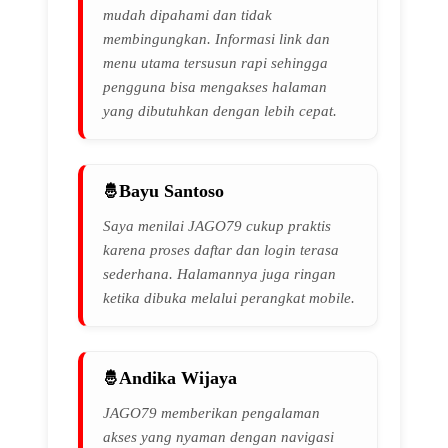
mudah dipahami dan tidak
membingungkan. Informasi link dan
menu utama tersusun rapi sehingga
pengguna bisa mengakses halaman
yang dibutuhkan dengan lebih cepat.
Bayu Santoso
Saya menilai JAGO79 cukup praktis
karena proses daftar dan login terasa
sederhana. Halamannya juga ringan
ketika dibuka melalui perangkat mobile.
Andika Wijaya
JAGO79 memberikan pengalaman
akses yang nyaman dengan navigasi