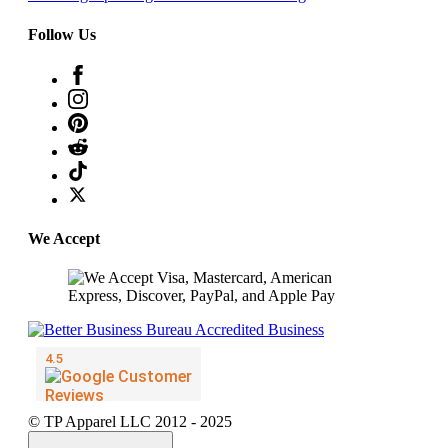
Follow Us
We Accept
© TP Apparel LLC 2012 - 2025