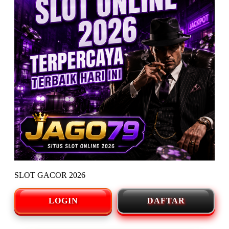
SLOT GACOR 2026
LOGIN
DAFTAR