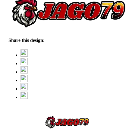
Share this design: