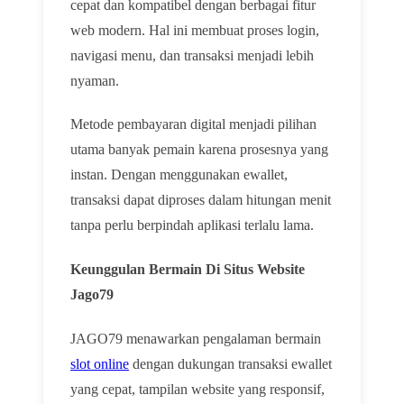
cepat dan kompatibel dengan berbagai fitur
web modern. Hal ini membuat proses login,
navigasi menu, dan transaksi menjadi lebih
nyaman.
Metode pembayaran digital menjadi pilihan
utama banyak pemain karena prosesnya yang
instan. Dengan menggunakan ewallet,
transaksi dapat diproses dalam hitungan menit
tanpa perlu berpindah aplikasi terlalu lama.
Keunggulan Bermain Di Situs Website
Jago79
JAGO79 menawarkan pengalaman bermain
slot online
dengan dukungan transaksi ewallet
yang cepat, tampilan website yang responsif,