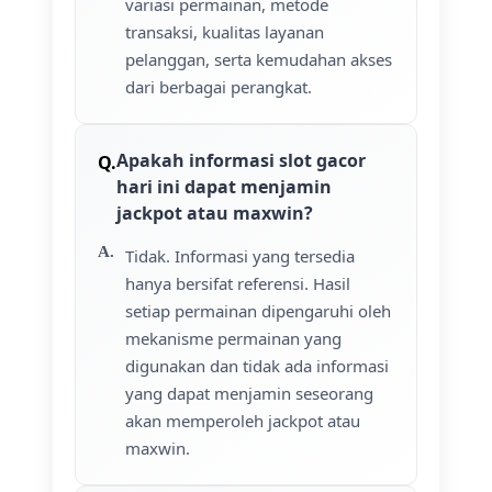
variasi permainan, metode
transaksi, kualitas layanan
pelanggan, serta kemudahan akses
dari berbagai perangkat.
Apakah informasi slot gacor
hari ini dapat menjamin
jackpot atau maxwin?
Tidak. Informasi yang tersedia
hanya bersifat referensi. Hasil
setiap permainan dipengaruhi oleh
mekanisme permainan yang
digunakan dan tidak ada informasi
yang dapat menjamin seseorang
akan memperoleh jackpot atau
maxwin.