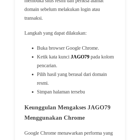
membuka situs resmi dan periksa alamat
domain sebelum melakukan login atau
transaksi.
Langkah yang dapat dilakukan:
Buka browser Google Chrome.
Ketik kata kunci
JAGO79
pada kolom
pencarian.
Pilih hasil yang berasal dari domain
resmi.
Simpan halaman tersebu
Keunggulan Mengakses JAGO79
Menggunakan Chrome
Google Chrome menawarkan performa yang