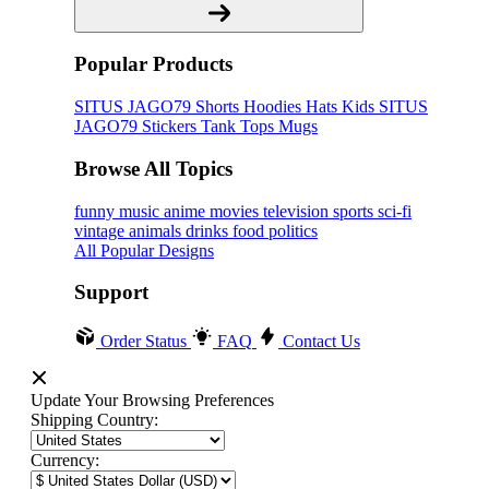
Popular Products
SITUS JAGO79
Shorts
Hoodies
Hats
Kids SITUS
JAGO79
Stickers
Tank Tops
Mugs
Browse All Topics
funny
music
anime
movies
television
sports
sci-fi
vintage
animals
drinks
food
politics
All Popular Designs
Support
Order Status
FAQ
Contact Us
Update Your Browsing Preferences
Shipping Country:
Currency: