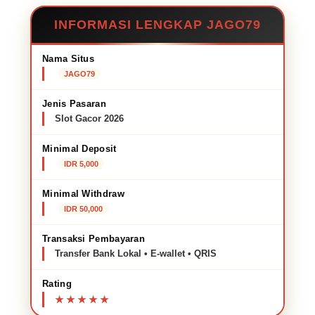
INFORMASI LENGKAP JAGO79
Nama Situs
JAGO79
Jenis Pasaran
Slot Gacor 2026
Minimal Deposit
IDR 5,000
Minimal Withdraw
IDR 50,000
Transaksi Pembayaran
Transfer Bank Lokal • E-wallet • QRIS
Rating