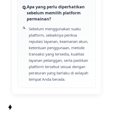
Apa yang perlu diperhatikan
sebelum memilih platform
permainan?
Sebelum menggunakan suatu
platform, sebaiknya periksa
reputasi layanan, keamanan akun,
ketentuan penggunaan, metode
transaksi yang tersedia, kualitas
layanan pelanggan, serta pastikan
platform tersebut sesuai dengan
peraturan yang berlaku di wilayah
tempat Anda berada.