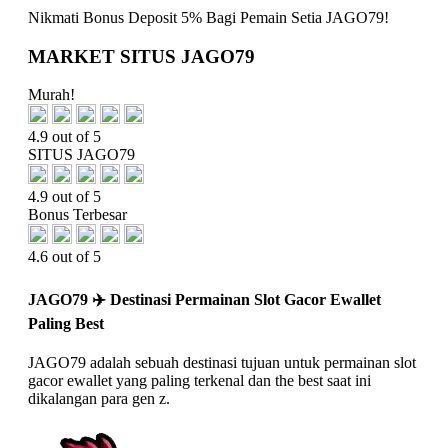
Nikmati
Bonus Deposit 5%
Bagi Pemain Setia
JAGO79!
MARKET SITUS JAGO79
Murah!
4.9 out of 5
SITUS JAGO79
4.9 out of 5
Bonus Terbesar
4.6 out of 5
JAGO79 ✈️ Destinasi Permainan Slot Gacor Ewallet
Paling Best
JAGO79 adalah sebuah destinasi tujuan untuk permainan slot
gacor ewallet yang paling terkenal dan the best saat ini
dikalangan para gen z.