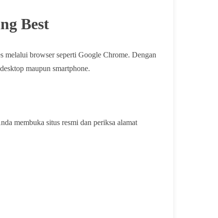
ng Best
es melalui browser seperti Google Chrome. Dengan
t desktop maupun smartphone.
Anda membuka situs resmi dan periksa alamat