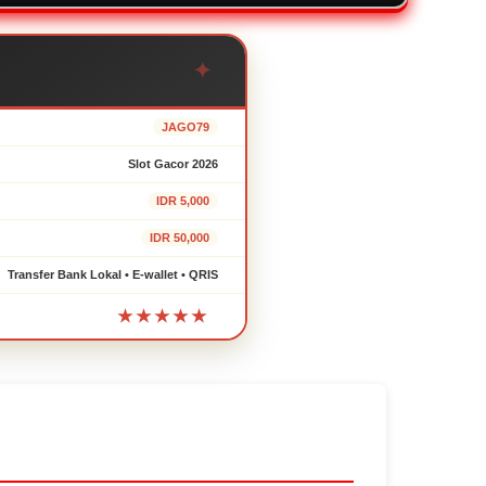
JAGO79
Slot Gacor 2026
IDR 5,000
IDR 50,000
Transfer Bank Lokal • E-wallet • QRIS