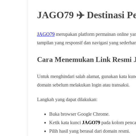
JAGO79 ✈️ Destinasi Pe
JAGO79
merupakan platform permainan online yan
tampilan yang responsif dan navigasi yang seder
Cara Menemukan Link Resmi 
Untuk menghindari salah alamat, gunakan kata kun
domain sebelum melakukan login atau transaksi.
Langkah yang dapat dilakukan:
Buka browser Google Chrome.
Ketik kata kunci
JAGO79
pada kolom penca
Pilih hasil yang berasal dari domain resmi.