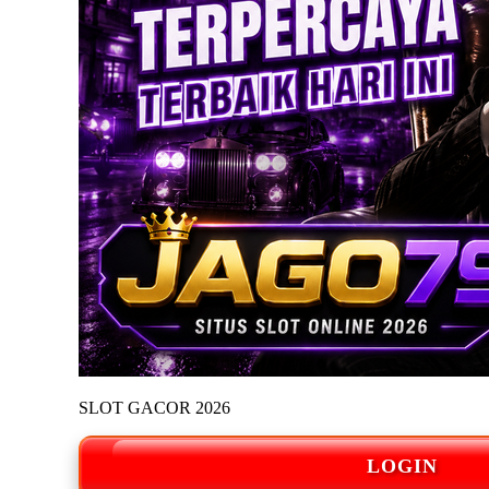
SLOT GACOR 2026
LOGIN