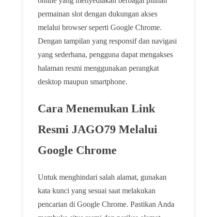
online yang menyediakan berbagai pilihan
permainan slot dengan dukungan akses
melalui browser seperti Google Chrome.
Dengan tampilan yang responsif dan navigasi
yang sederhana, pengguna dapat mengakses
halaman resmi menggunakan perangkat
desktop maupun smartphone.
Cara Menemukan Link
Resmi JAGO79 Melalui
Google Chrome
Untuk menghindari salah alamat, gunakan
kata kunci yang sesuai saat melakukan
pencarian di Google Chrome. Pastikan Anda