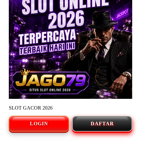
SLOT GACOR 2026
LOGIN
DAFTAR