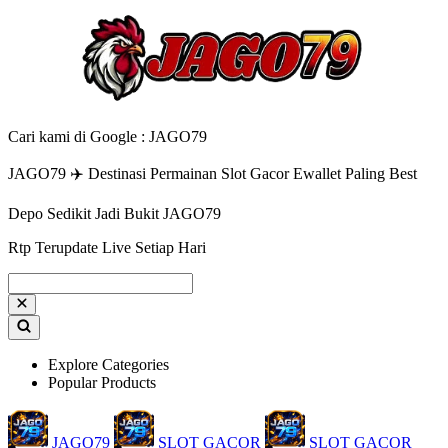
Cari kami di Google : JAGO79
JAGO79 ✈️ Destinasi Permainan Slot Gacor Ewallet Paling Best
Depo Sedikit Jadi Bukit JAGO79
Rtp Terupdate Live Setiap Hari
Explore Categories
Popular Products
JAGO79
SLOT GACOR
SLOT GACOR