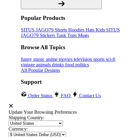
Popular Products
SITUS JAGO79
Shorts
Hoodies
Hats
Kids SITUS
JAGO79
Stickers
Tank Tops
Mugs
Browse All Topics
funny
music
anime
movies
television
sports
sci-fi
vintage
animals
drinks
food
politics
All Popular Designs
Support
Order Status
FAQ
Contact Us
Update Your Browsing Preferences
Shipping Country:
Currency: