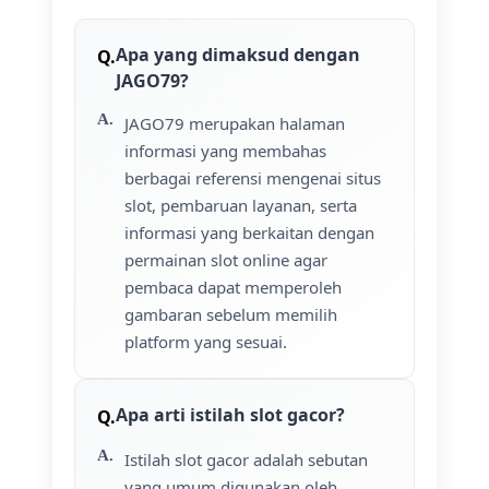
Apa yang dimaksud dengan
JAGO79?
JAGO79 merupakan halaman
informasi yang membahas
berbagai referensi mengenai situs
slot, pembaruan layanan, serta
informasi yang berkaitan dengan
permainan slot online agar
pembaca dapat memperoleh
gambaran sebelum memilih
platform yang sesuai.
Apa arti istilah slot gacor?
Istilah slot gacor adalah sebutan
yang umum digunakan oleh