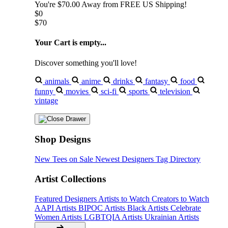
You're
$70.00
Away from
FREE US Shipping!
$0
$70
Your Cart is empty...
Discover something you'll love!
animals
anime
drinks
fantasy
food
funny
movies
sci-fi
sports
television
vintage
Shop Designs
New Tees on Sale
Newest Designers
Tag Directory
Artist Collections
Featured Designers
Artists to Watch
Creators to Watch
AAPI Artists
BIPOC Artists
Black Artists
Celebrate
Women Artists
LGBTQIA Artists
Ukrainian Artists