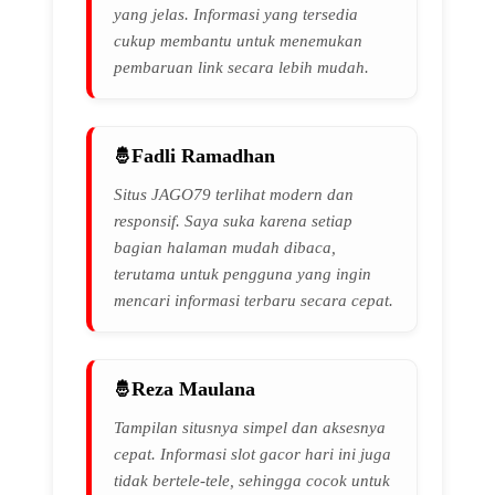
yang jelas. Informasi yang tersedia
cukup membantu untuk menemukan
pembaruan link secara lebih mudah.
Fadli Ramadhan
Situs JAGO79 terlihat modern dan
responsif. Saya suka karena setiap
bagian halaman mudah dibaca,
terutama untuk pengguna yang ingin
mencari informasi terbaru secara cepat.
Reza Maulana
Tampilan situsnya simpel dan aksesnya
cepat. Informasi slot gacor hari ini juga
tidak bertele-tele, sehingga cocok untuk