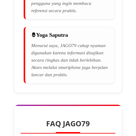
pengguna yang ingin membaca
referensi secara praktis.
Yoga Saputra
Menurut saya, JAGO79 cukup nyaman
digunakan karena informasi disajikan
secara ringkas dan tidak berlebihan.
Akses melalui smartphone juga berjalan
lancar dan praktis.
FAQ JAGO79