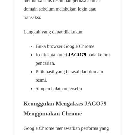
membuka situs resmi dan periksa alamat
domain sebelum melakukan login atau
transaksi.
Langkah yang dapat dilakukan:
Buka browser Google Chrome.
Ketik kata kunci
JAGO79
pada kolom
pencarian.
Pilih hasil yang berasal dari domain
resmi.
Simpan halaman tersebu
Keunggulan Mengakses JAGO79
Menggunakan Chrome
Google Chrome menawarkan performa yang