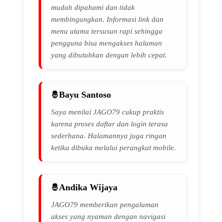
mudah dipahami dan tidak
membingungkan. Informasi link dan
menu utama tersusun rapi sehingga
pengguna bisa mengakses halaman
yang dibutuhkan dengan lebih cepat.
Bayu Santoso
Saya menilai JAGO79 cukup praktis
karena proses daftar dan login terasa
sederhana. Halamannya juga ringan
ketika dibuka melalui perangkat mobile.
Andika Wijaya
JAGO79 memberikan pengalaman
akses yang nyaman dengan navigasi