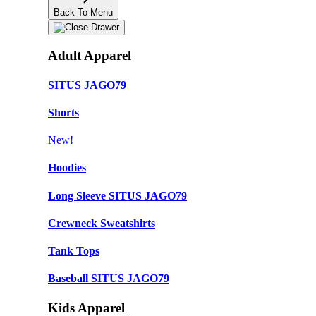
Back To Menu
Adult Apparel
SITUS JAGO79
Shorts
New!
Hoodies
Long Sleeve SITUS JAGO79
Crewneck Sweatshirts
Tank Tops
Baseball SITUS JAGO79
Kids Apparel