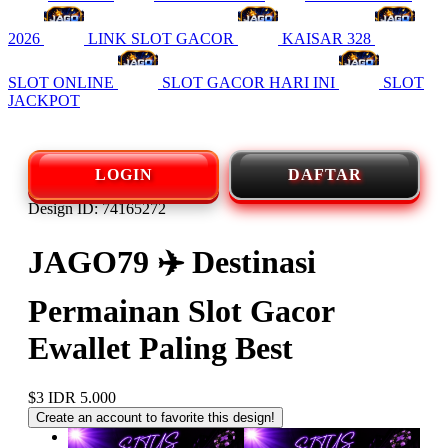
2026
LINK SLOT GACOR
KAISAR 328
SLOT ONLINE
SLOT GACOR HARI INI
SLOT
JACKPOT
LOGIN
DAFTAR
Design ID: 74165272
JAGO79 ✈️ Destinasi
Permainan Slot Gacor
Ewallet Paling Best
$3
IDR 5.000
Create an account to favorite this design!