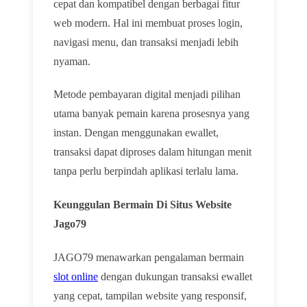
cepat dan kompatibel dengan berbagai fitur
web modern. Hal ini membuat proses login,
navigasi menu, dan transaksi menjadi lebih
nyaman.
Metode pembayaran digital menjadi pilihan
utama banyak pemain karena prosesnya yang
instan. Dengan menggunakan ewallet,
transaksi dapat diproses dalam hitungan menit
tanpa perlu berpindah aplikasi terlalu lama.
Keunggulan Bermain Di Situs Website
Jago79
JAGO79 menawarkan pengalaman bermain
slot online
dengan dukungan transaksi ewallet
yang cepat, tampilan website yang responsif,