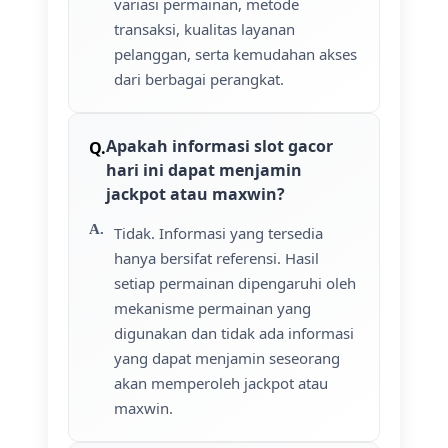
variasi permainan, metode
transaksi, kualitas layanan
pelanggan, serta kemudahan akses
dari berbagai perangkat.
Apakah informasi slot gacor
hari ini dapat menjamin
jackpot atau maxwin?
Tidak. Informasi yang tersedia
hanya bersifat referensi. Hasil
setiap permainan dipengaruhi oleh
mekanisme permainan yang
digunakan dan tidak ada informasi
yang dapat menjamin seseorang
akan memperoleh jackpot atau
maxwin.