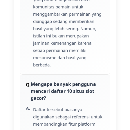
komunitas pemain untuk
menggambarkan permainan yang
dianggap sedang memberikan
hasil yang lebih sering. Namun,
istilah ini bukan merupakan
jaminan kemenangan karena
setiap permainan memiliki
mekanisme dan hasil yang
berbeda.
Mengapa banyak pengguna
mencari daftar 10 situs slot
gacor?
Daftar tersebut biasanya
digunakan sebagai referensi untuk
membandingkan fitur platform,