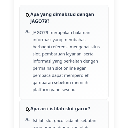
Apa yang dimaksud dengan
JAGO79?
JAGO79 merupakan halaman
informasi yang membahas
berbagai referensi mengenai situs
slot, pembaruan layanan, serta
informasi yang berkaitan dengan
permainan slot online agar
pembaca dapat memperoleh
gambaran sebelum memilih
platform yang sesuai.
Apa arti istilah slot gacor?
Istilah slot gacor adalah sebutan
yang umum digunakan oleh