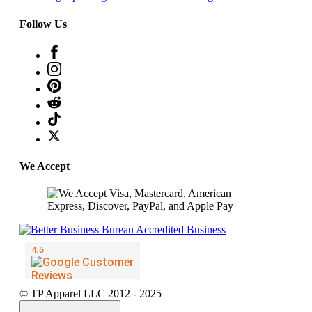
Follow Us
We Accept
© TP Apparel LLC 2012 - 2025