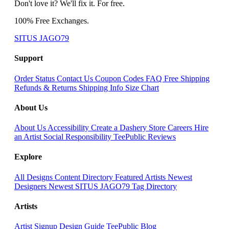
Don't love it? We'll fix it. For free.
100% Free Exchanges.
SITUS JAGO79
Support
Order Status
Contact Us
Coupon Codes
FAQ
Free Shipping
Refunds & Returns
Shipping Info
Size Chart
About Us
About Us
Accessibility
Create a Dashery Store
Careers
Hire
an Artist
Social Responsibility
TeePublic Reviews
Explore
All Designs
Content Directory
Featured Artists
Newest
Designers
Newest SITUS JAGO79
Tag Directory
Artists
Artist Signup
Design Guide
TeePublic Blog