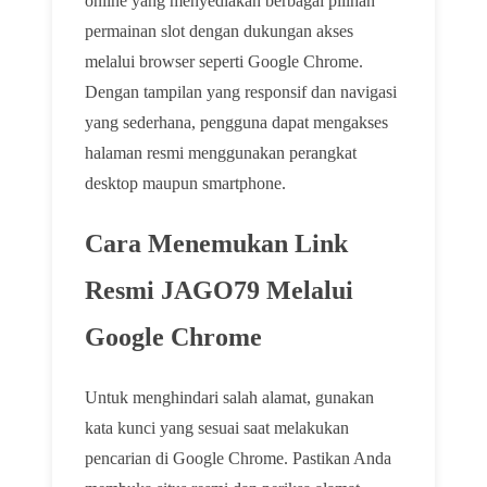
online yang menyediakan berbagai pilihan
permainan slot dengan dukungan akses
melalui browser seperti Google Chrome.
Dengan tampilan yang responsif dan navigasi
yang sederhana, pengguna dapat mengakses
halaman resmi menggunakan perangkat
desktop maupun smartphone.
Cara Menemukan Link
Resmi JAGO79 Melalui
Google Chrome
Untuk menghindari salah alamat, gunakan
kata kunci yang sesuai saat melakukan
pencarian di Google Chrome. Pastikan Anda