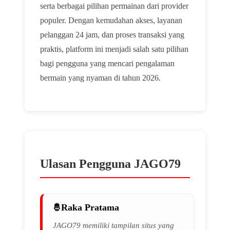
serta berbagai pilihan permainan dari provider
populer. Dengan kemudahan akses, layanan
pelanggan 24 jam, dan proses transaksi yang
praktis, platform ini menjadi salah satu pilihan
bagi pengguna yang mencari pengalaman
bermain yang nyaman di tahun 2026.
Ulasan Pengguna JAGO79
Raka Pratama
JAGO79 memiliki tampilan situs yang