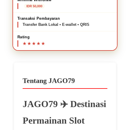
IDR 50,000
Transaksi Pembayaran
Transfer Bank Lokal • E-wallet • QRIS
Rating
Tentang JAGO79
JAGO79 ✈️ Destinasi
Permainan Slot