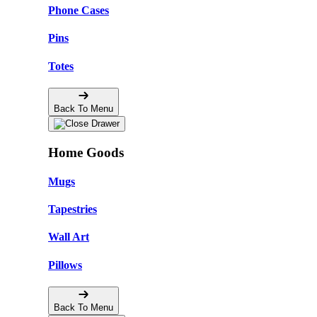
Phone Cases
Pins
Totes
Back To Menu
Home Goods
Mugs
Tapestries
Wall Art
Pillows
Back To Menu