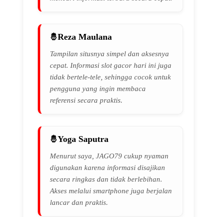
Reza Maulana
Tampilan situsnya simpel dan aksesnya
cepat. Informasi slot gacor hari ini juga
tidak bertele-tele, sehingga cocok untuk
pengguna yang ingin membaca
referensi secara praktis.
Yoga Saputra
Menurut saya, JAGO79 cukup nyaman
digunakan karena informasi disajikan
secara ringkas dan tidak berlebihan.
Akses melalui smartphone juga berjalan
lancar dan praktis.