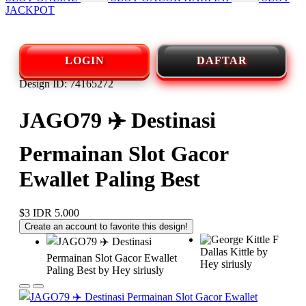
JACKPOT
LOGIN
DAFTAR
Design ID: 74165272
JAGO79 ✈️ Destinasi
Permainan Slot Gacor
Ewallet Paling Best
$3
IDR 5.000
Create an account to favorite this design!