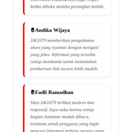
ketika dibuka melalui perangkat mobile.
Andika Wijaya
JAGO79 memberikan pengalaman
akses yang nyaman dengan navigasi
yang jelas. Informasi yang tersedia
cukup membantu untuk menemukan
pembaruan link secara lebih mudah.
Fadli Ramadhan
Situs JAGO79 terlihat modern dan
responsif. Saya suka karena setiap
bagian halaman mudah dibaca,
terutama untuk pengguna yang ingin
mencari informasi terbaru secara cepat.