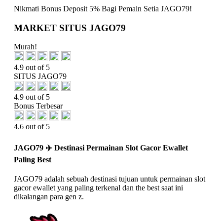
Nikmati
Bonus Deposit 5%
Bagi Pemain Setia
JAGO79!
MARKET SITUS JAGO79
Murah!
4.9 out of 5
SITUS JAGO79
4.9 out of 5
Bonus Terbesar
4.6 out of 5
JAGO79 ✈️ Destinasi Permainan Slot Gacor Ewallet
Paling Best
JAGO79 adalah sebuah destinasi tujuan untuk permainan slot
gacor ewallet yang paling terkenal dan the best saat ini
dikalangan para gen z.