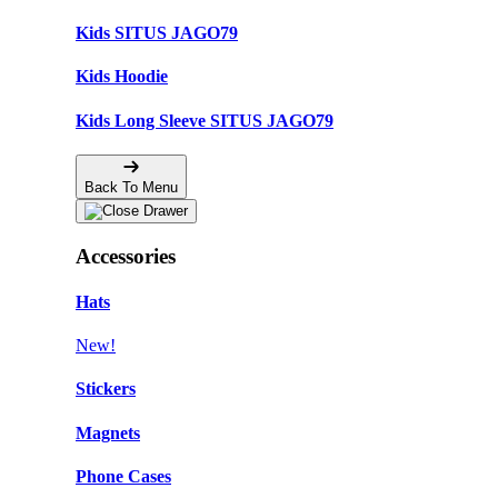
Kids SITUS JAGO79
Kids Hoodie
Kids Long Sleeve SITUS JAGO79
Back To Menu
Accessories
Hats
New!
Stickers
Magnets
Phone Cases