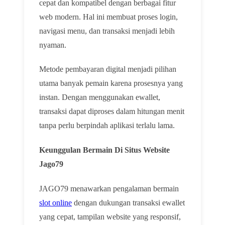
cepat dan kompatibel dengan berbagai fitur
web modern. Hal ini membuat proses login,
navigasi menu, dan transaksi menjadi lebih
nyaman.
Metode pembayaran digital menjadi pilihan
utama banyak pemain karena prosesnya yang
instan. Dengan menggunakan ewallet,
transaksi dapat diproses dalam hitungan menit
tanpa perlu berpindah aplikasi terlalu lama.
Keunggulan Bermain Di Situs Website
Jago79
JAGO79 menawarkan pengalaman bermain
slot online
dengan dukungan transaksi ewallet
yang cepat, tampilan website yang responsif,