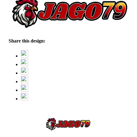
Share this design: