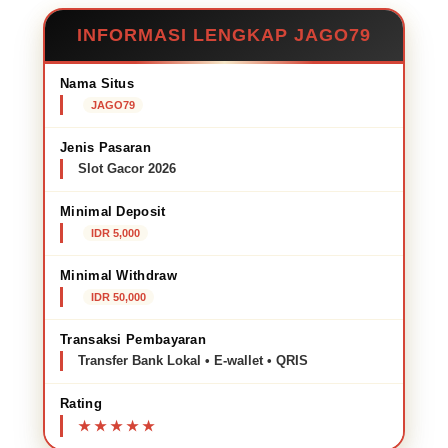
INFORMASI LENGKAP JAGO79
Nama Situs
JAGO79
Jenis Pasaran
Slot Gacor 2026
Minimal Deposit
IDR 5,000
Minimal Withdraw
IDR 50,000
Transaksi Pembayaran
Transfer Bank Lokal • E-wallet • QRIS
Rating