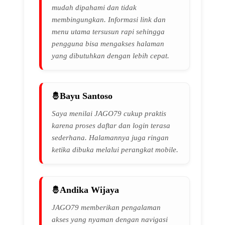
mudah dipahami dan tidak
membingungkan. Informasi link dan
menu utama tersusun rapi sehingga
pengguna bisa mengakses halaman
yang dibutuhkan dengan lebih cepat.
Bayu Santoso
Saya menilai JAGO79 cukup praktis
karena proses daftar dan login terasa
sederhana. Halamannya juga ringan
ketika dibuka melalui perangkat mobile.
Andika Wijaya
JAGO79 memberikan pengalaman
akses yang nyaman dengan navigasi