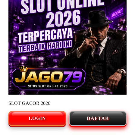
SLOT GACOR 2026
LOGIN
DAFTAR