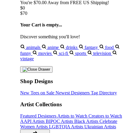
You're
$70.00
Away from
FREE US Shipping!
$0
$70
Your Cart is empty...
Discover something you'll love!
animals
anime
drinks
fantasy
food
funny
movies
sci-fi
sports
television
vintage
Shop Designs
New Tees on Sale
Newest Designers
Tag Directory
Artist Collections
Featured Designers
Artists to Watch
Creators to Watch
AAPI Artists
BIPOC Artists
Black Artists
Celebrate
Women Artists
LGBTQIA Artists
Ukrainian Artists