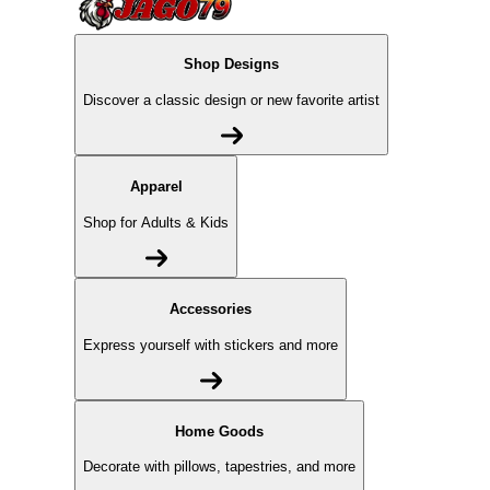
Shop Designs
Discover a classic design or new favorite artist
Apparel
Shop for Adults & Kids
Accessories
Express yourself with stickers and more
Home Goods
Decorate with pillows, tapestries, and more