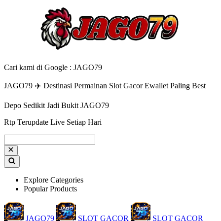
Cari kami di Google : JAGO79
JAGO79 ✈️ Destinasi Permainan Slot Gacor Ewallet Paling Best
Depo Sedikit Jadi Bukit JAGO79
Rtp Terupdate Live Setiap Hari
Explore Categories
Popular Products
JAGO79
SLOT GACOR
SLOT GACOR