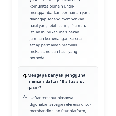
komunitas pemain untuk
menggambarkan permainan yang
dianggap sedang memberikan
hasil yang lebih sering. Namun,
istilah ini bukan merupakan
jaminan kemenangan karena
setiap permainan memiliki
mekanisme dan hasil yang
berbeda.
Mengapa banyak pengguna
mencari daftar 10 situs slot
gacor?
Daftar tersebut biasanya
digunakan sebagai referensi untuk
membandingkan fitur platform,