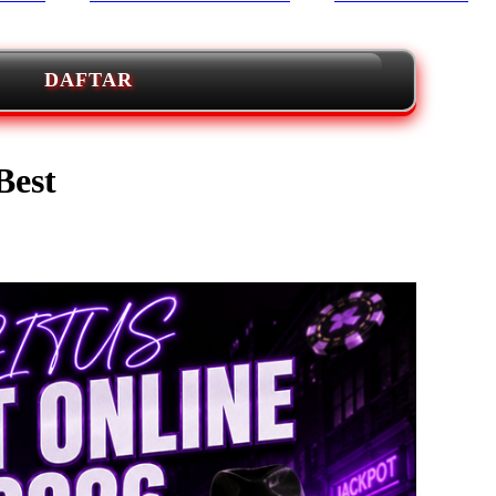
DAFTAR
Best