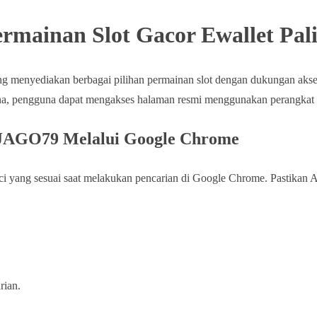
rmainan Slot Gacor Ewallet Pali
g menyediakan berbagai pilihan permainan slot dengan dukungan aks
hana, pengguna dapat mengakses halaman resmi menggunakan perangka
JAGO79 Melalui Google Chrome
ci yang sesuai saat melakukan pencarian di Google Chrome. Pastikan 
rian.