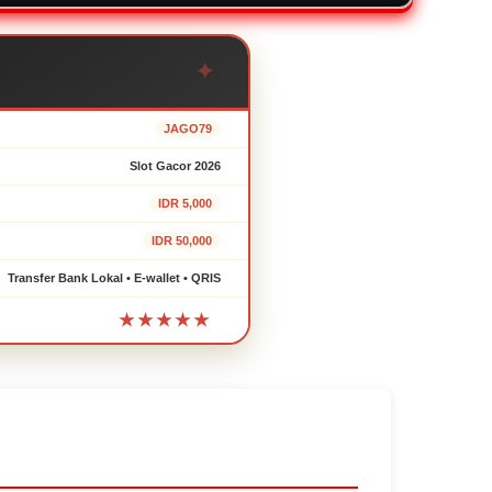
JAGO79
Slot Gacor 2026
IDR 5,000
IDR 50,000
Transfer Bank Lokal • E-wallet • QRIS