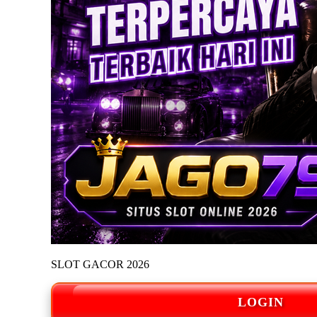
SLOT GACOR 2026
LOGIN