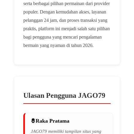
serta berbagai pilihan permainan dari provider
populer. Dengan kemudahan akses, layanan
pelanggan 24 jam, dan proses transaksi yang
praktis, platform ini menjadi salah satu pilihan
bagi pengguna yang mencari pengalaman
bermain yang nyaman di tahun 2026.
Ulasan Pengguna JAGO79
Raka Pratama
JAGO79 memiliki tampilan situs yang