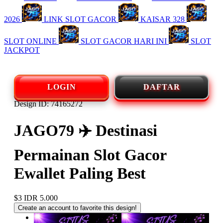
2026
LINK SLOT GACOR
KAISAR 328
SLOT ONLINE
SLOT GACOR HARI INI
SLOT
JACKPOT
LOGIN
DAFTAR
Design ID: 74165272
JAGO79 ✈️ Destinasi
Permainan Slot Gacor
Ewallet Paling Best
$3
IDR 5.000
Create an account to favorite this design!