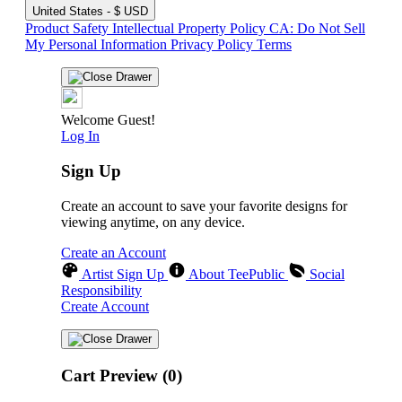
United States - $ USD
Product Safety
Intellectual Property Policy
CA: Do Not Sell
My Personal Information
Privacy Policy
Terms
Welcome Guest!
Log In
Sign Up
Create an account to save your favorite designs for
viewing anytime, on any device.
Create an Account
Artist Sign Up
About TeePublic
Social
Responsibility
Create Account
Cart Preview (0)