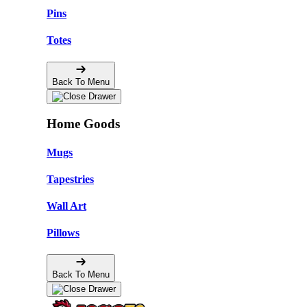
Pins
Totes
Back To Menu
Home Goods
Mugs
Tapestries
Wall Art
Pillows
Back To Menu