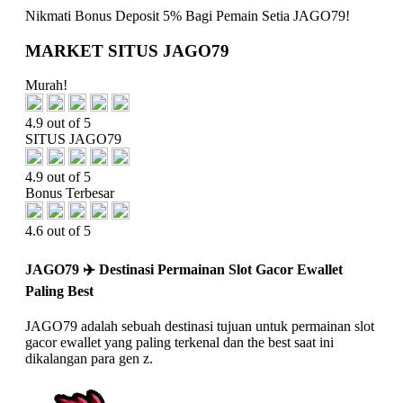
Nikmati
Bonus Deposit 5%
Bagi Pemain Setia
JAGO79!
MARKET SITUS JAGO79
Murah!
4.9 out of 5
SITUS JAGO79
4.9 out of 5
Bonus Terbesar
4.6 out of 5
JAGO79 ✈️ Destinasi Permainan Slot Gacor Ewallet
Paling Best
JAGO79 adalah sebuah destinasi tujuan untuk permainan slot
gacor ewallet yang paling terkenal dan the best saat ini
dikalangan para gen z.