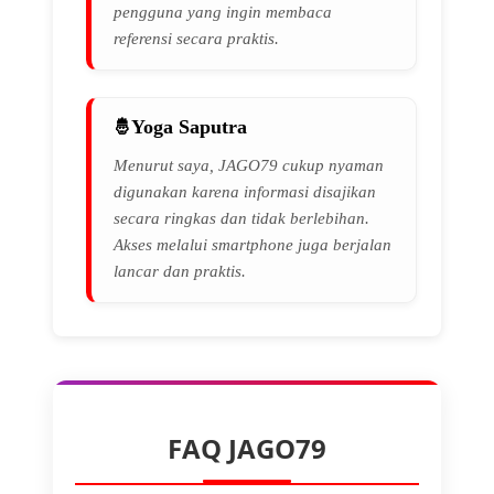
pengguna yang ingin membaca
referensi secara praktis.
Yoga Saputra
Menurut saya, JAGO79 cukup nyaman
digunakan karena informasi disajikan
secara ringkas dan tidak berlebihan.
Akses melalui smartphone juga berjalan
lancar dan praktis.
FAQ JAGO79