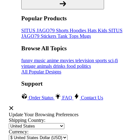
Popular Products
SITUS JAGO79
Shorts
Hoodies
Hats
Kids SITUS
JAGO79
Stickers
Tank Tops
Mugs
Browse All Topics
funny
music
anime
movies
television
sports
sci-fi
vintage
animals
drinks
food
politics
All Popular Designs
Support
Order Status
FAQ
Contact Us
Update Your Browsing Preferences
Shipping Country:
Currency: