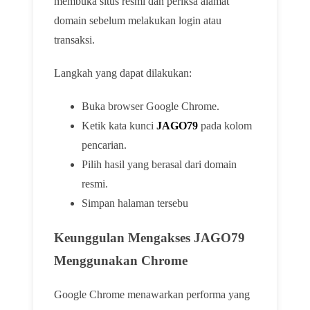
membuka situs resmi dan periksa alamat
domain sebelum melakukan login atau
transaksi.
Langkah yang dapat dilakukan:
Buka browser Google Chrome.
Ketik kata kunci
JAGO79
pada kolom
pencarian.
Pilih hasil yang berasal dari domain
resmi.
Simpan halaman tersebu
Keunggulan Mengakses JAGO79
Menggunakan Chrome
Google Chrome menawarkan performa yang