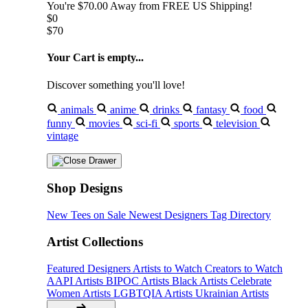
You're
$70.00
Away from
FREE US Shipping!
$0
$70
Your Cart is empty...
Discover something you'll love!
animals
anime
drinks
fantasy
food
funny
movies
sci-fi
sports
television
vintage
Shop Designs
New Tees on Sale
Newest Designers
Tag Directory
Artist Collections
Featured Designers
Artists to Watch
Creators to Watch
AAPI Artists
BIPOC Artists
Black Artists
Celebrate
Women Artists
LGBTQIA Artists
Ukrainian Artists