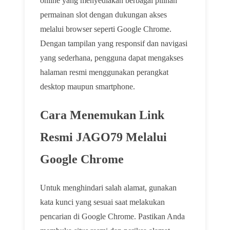
online yang menyediakan berbagai pilihan
permainan slot dengan dukungan akses
melalui browser seperti Google Chrome.
Dengan tampilan yang responsif dan navigasi
yang sederhana, pengguna dapat mengakses
halaman resmi menggunakan perangkat
desktop maupun smartphone.
Cara Menemukan Link
Resmi JAGO79 Melalui
Google Chrome
Untuk menghindari salah alamat, gunakan
kata kunci yang sesuai saat melakukan
pencarian di Google Chrome. Pastikan Anda