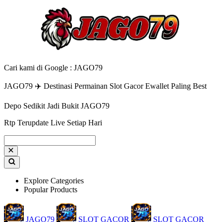
Cari kami di Google : JAGO79
JAGO79 ✈️ Destinasi Permainan Slot Gacor Ewallet Paling Best
Depo Sedikit Jadi Bukit JAGO79
Rtp Terupdate Live Setiap Hari
Explore Categories
Popular Products
JAGO79
SLOT GACOR
SLOT GACOR