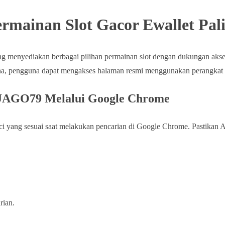
rmainan Slot Gacor Ewallet Pali
g menyediakan berbagai pilihan permainan slot dengan dukungan aks
hana, pengguna dapat mengakses halaman resmi menggunakan perangka
JAGO79 Melalui Google Chrome
ci yang sesuai saat melakukan pencarian di Google Chrome. Pastikan 
rian.