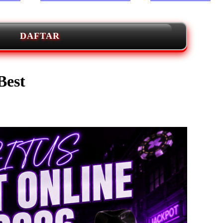
DAFTAR
Best