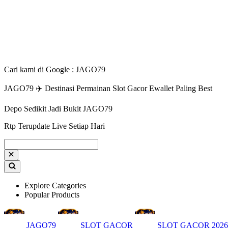
Cari kami di Google : JAGO79
JAGO79 ✈️ Destinasi Permainan Slot Gacor Ewallet Paling Best
Depo Sedikit Jadi Bukit JAGO79
Rtp Terupdate Live Setiap Hari
Explore Categories
Popular Products
JAGO79
SLOT GACOR
SLOT GACOR 2026