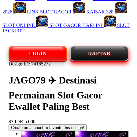
2026
LINK SLOT GACOR
KAISAR 328
SLOT ONLINE
SLOT GACOR HARI INI
SLOT
JACKPOT
LOGIN
DAFTAR
Design ID: 74165272
JAGO79 ✈️ Destinasi
Permainan Slot Gacor
Ewallet Paling Best
$3
IDR 5.000
Create an account to favorite this design!