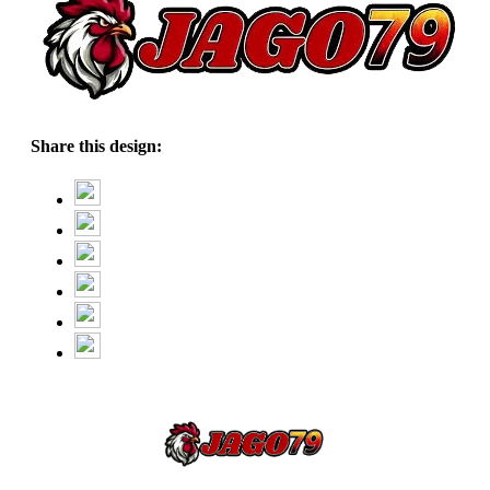
Share this design: