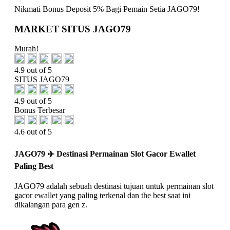
Nikmati
Bonus Deposit 5%
Bagi Pemain Setia
JAGO79!
MARKET SITUS JAGO79
Murah!
4.9 out of 5
SITUS JAGO79
4.9 out of 5
Bonus Terbesar
4.6 out of 5
JAGO79 ✈️ Destinasi Permainan Slot Gacor Ewallet
Paling Best
JAGO79 adalah sebuah destinasi tujuan untuk permainan slot
gacor ewallet yang paling terkenal dan the best saat ini
dikalangan para gen z.