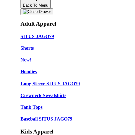
Back To Menu
Adult Apparel
SITUS JAGO79
Shorts
New!
Hoodies
Long Sleeve SITUS JAGO79
Crewneck Sweatshirts
Tank Tops
Baseball SITUS JAGO79
Kids Apparel