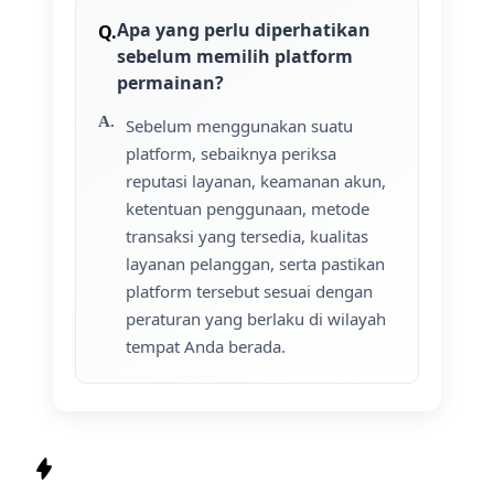
Apa yang perlu diperhatikan
sebelum memilih platform
permainan?
Sebelum menggunakan suatu
platform, sebaiknya periksa
reputasi layanan, keamanan akun,
ketentuan penggunaan, metode
transaksi yang tersedia, kualitas
layanan pelanggan, serta pastikan
platform tersebut sesuai dengan
peraturan yang berlaku di wilayah
tempat Anda berada.