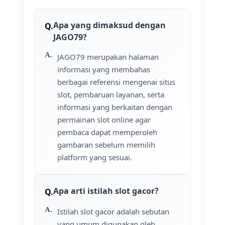
Apa yang dimaksud dengan
JAGO79?
JAGO79 merupakan halaman
informasi yang membahas
berbagai referensi mengenai situs
slot, pembaruan layanan, serta
informasi yang berkaitan dengan
permainan slot online agar
pembaca dapat memperoleh
gambaran sebelum memilih
platform yang sesuai.
Apa arti istilah slot gacor?
Istilah slot gacor adalah sebutan
yang umum digunakan oleh