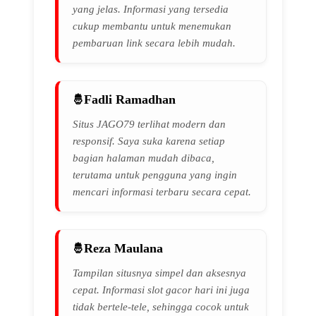
yang jelas. Informasi yang tersedia
cukup membantu untuk menemukan
pembaruan link secara lebih mudah.
Fadli Ramadhan
Situs JAGO79 terlihat modern dan
responsif. Saya suka karena setiap
bagian halaman mudah dibaca,
terutama untuk pengguna yang ingin
mencari informasi terbaru secara cepat.
Reza Maulana
Tampilan situsnya simpel dan aksesnya
cepat. Informasi slot gacor hari ini juga
tidak bertele-tele, sehingga cocok untuk