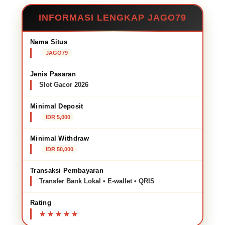
INFORMASI LENGKAP JAGO79
Nama Situs
JAGO79
Jenis Pasaran
Slot Gacor 2026
Minimal Deposit
IDR 5,000
Minimal Withdraw
IDR 50,000
Transaksi Pembayaran
Transfer Bank Lokal • E-wallet • QRIS
Rating