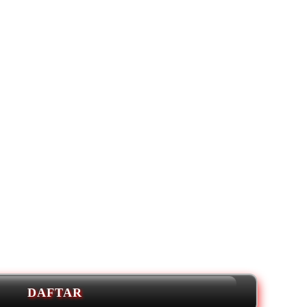
DAFTAR