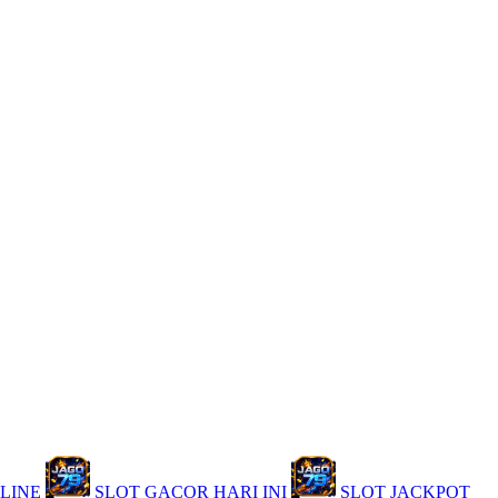
LINE
SLOT GACOR HARI INI
SLOT JACKPOT