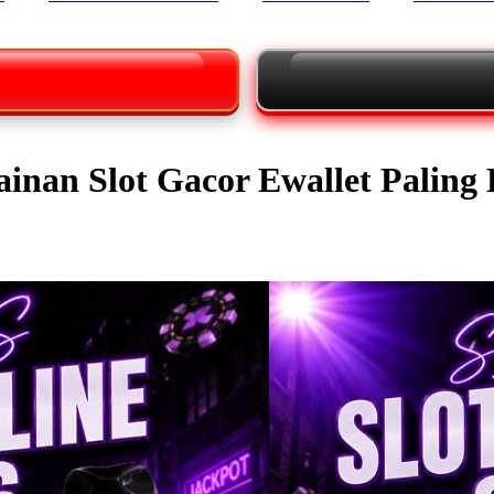
inan Slot Gacor Ewallet Paling 