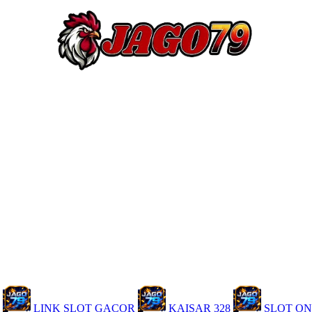
LINK SLOT GACOR
KAISAR 328
SLOT ON