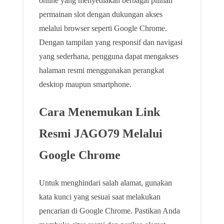
online yang menyediakan berbagai pilihan
permainan slot dengan dukungan akses
melalui browser seperti Google Chrome.
Dengan tampilan yang responsif dan navigasi
yang sederhana, pengguna dapat mengakses
halaman resmi menggunakan perangkat
desktop maupun smartphone.
Cara Menemukan Link
Resmi JAGO79 Melalui
Google Chrome
Untuk menghindari salah alamat, gunakan
kata kunci yang sesuai saat melakukan
pencarian di Google Chrome. Pastikan Anda