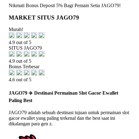
Nikmati
Bonus Deposit 5%
Bagi Pemain Setia
JAGO79!
MARKET SITUS JAGO79
Murah!
4.9 out of 5
SITUS JAGO79
4.9 out of 5
Bonus Terbesar
4.6 out of 5
JAGO79 ✈️ Destinasi Permainan Slot Gacor Ewallet
Paling Best
JAGO79 adalah sebuah destinasi tujuan untuk permainan slot
gacor ewallet yang paling terkenal dan the best saat ini
dikalangan para gen z.