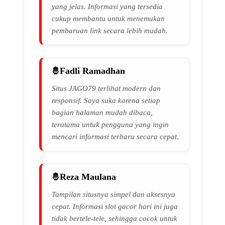
yang jelas. Informasi yang tersedia
cukup membantu untuk menemukan
pembaruan link secara lebih mudah.
Fadli Ramadhan
Situs JAGO79 terlihat modern dan
responsif. Saya suka karena setiap
bagian halaman mudah dibaca,
terutama untuk pengguna yang ingin
mencari informasi terbaru secara cepat.
Reza Maulana
Tampilan situsnya simpel dan aksesnya
cepat. Informasi slot gacor hari ini juga
tidak bertele-tele, sehingga cocok untuk