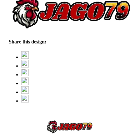
Share this design: