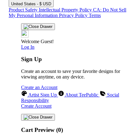
United States - $ USD
Product Safety
Intellectual Property Policy
CA: Do Not Sell
My Personal Information
Privacy Policy
Terms
Welcome Guest!
Log In
Sign Up
Create an account to save your favorite designs for
viewing anytime, on any device.
Create an Account
Artist Sign Up
About TeePublic
Social
Responsibility
Create Account
Cart Preview (0)