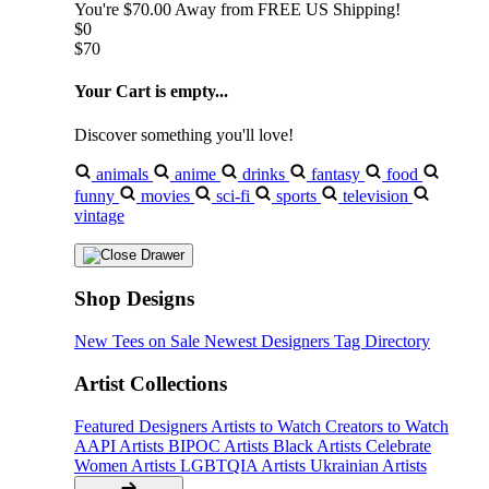
You're
$70.00
Away from
FREE US Shipping!
$0
$70
Your Cart is empty...
Discover something you'll love!
animals
anime
drinks
fantasy
food
funny
movies
sci-fi
sports
television
vintage
Shop Designs
New Tees on Sale
Newest Designers
Tag Directory
Artist Collections
Featured Designers
Artists to Watch
Creators to Watch
AAPI Artists
BIPOC Artists
Black Artists
Celebrate
Women Artists
LGBTQIA Artists
Ukrainian Artists