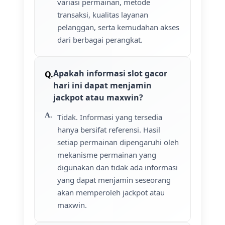
variasi permainan, metode
transaksi, kualitas layanan
pelanggan, serta kemudahan akses
dari berbagai perangkat.
Apakah informasi slot gacor
hari ini dapat menjamin
jackpot atau maxwin?
Tidak. Informasi yang tersedia
hanya bersifat referensi. Hasil
setiap permainan dipengaruhi oleh
mekanisme permainan yang
digunakan dan tidak ada informasi
yang dapat menjamin seseorang
akan memperoleh jackpot atau
maxwin.