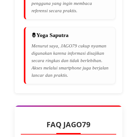
pengguna yang ingin membaca
referensi secara praktis.
Yoga Saputra
Menurut saya, JAGO79 cukup nyaman
digunakan karena informasi disajikan
secara ringkas dan tidak berlebihan.
Akses melalui smartphone juga berjalan
lancar dan praktis.
FAQ JAGO79