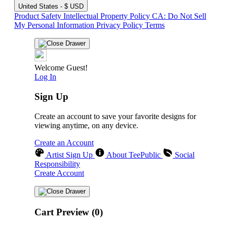
United States - $ USD
Product Safety
Intellectual Property Policy
CA: Do Not Sell
My Personal Information
Privacy Policy
Terms
Welcome Guest!
Log In
Sign Up
Create an account to save your favorite designs for
viewing anytime, on any device.
Create an Account
Artist Sign Up
About TeePublic
Social
Responsibility
Create Account
Cart Preview (0)