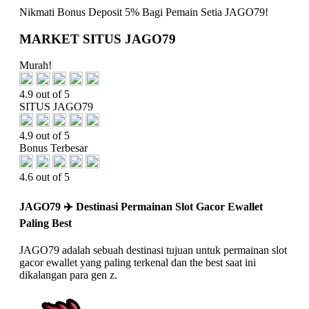
Nikmati
Bonus Deposit 5%
Bagi Pemain Setia
JAGO79!
MARKET SITUS JAGO79
Murah!
4.9 out of 5
SITUS JAGO79
4.9 out of 5
Bonus Terbesar
4.6 out of 5
JAGO79 ✈️ Destinasi Permainan Slot Gacor Ewallet
Paling Best
JAGO79 adalah sebuah destinasi tujuan untuk permainan slot
gacor ewallet yang paling terkenal dan the best saat ini
dikalangan para gen z.