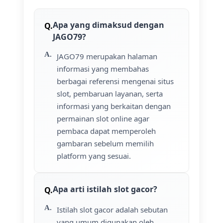
Apa yang dimaksud dengan
JAGO79?
JAGO79 merupakan halaman
informasi yang membahas
berbagai referensi mengenai situs
slot, pembaruan layanan, serta
informasi yang berkaitan dengan
permainan slot online agar
pembaca dapat memperoleh
gambaran sebelum memilih
platform yang sesuai.
Apa arti istilah slot gacor?
Istilah slot gacor adalah sebutan
yang umum digunakan oleh