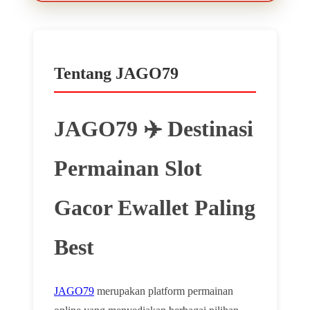
Tentang JAGO79
JAGO79 ✈️ Destinasi
Permainan Slot
Gacor Ewallet Paling
Best
JAGO79
merupakan platform permainan