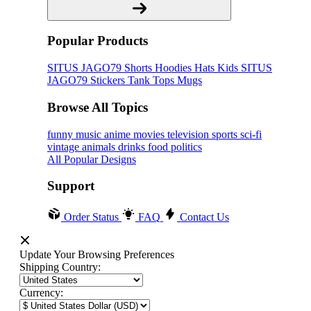
Popular Products
SITUS JAGO79
Shorts
Hoodies
Hats
Kids SITUS
JAGO79
Stickers
Tank Tops
Mugs
Browse All Topics
funny
music
anime
movies
television
sports
sci-fi
vintage
animals
drinks
food
politics
All Popular Designs
Support
Order Status
FAQ
Contact Us
Update Your Browsing Preferences
Shipping Country:
Currency: