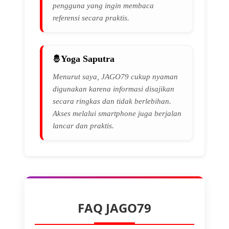
pengguna yang ingin membaca
referensi secara praktis.
Yoga Saputra
Menurut saya, JAGO79 cukup nyaman
digunakan karena informasi disajikan
secara ringkas dan tidak berlebihan.
Akses melalui smartphone juga berjalan
lancar dan praktis.
FAQ JAGO79