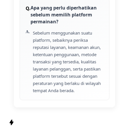
Apa yang perlu diperhatikan
sebelum memilih platform
permainan?
Sebelum menggunakan suatu
platform, sebaiknya periksa
reputasi layanan, keamanan akun,
ketentuan penggunaan, metode
transaksi yang tersedia, kualitas
layanan pelanggan, serta pastikan
platform tersebut sesuai dengan
peraturan yang berlaku di wilayah
tempat Anda berada.