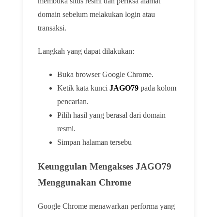
membuka situs resmi dan periksa alamat
domain sebelum melakukan login atau
transaksi.
Langkah yang dapat dilakukan:
Buka browser Google Chrome.
Ketik kata kunci
JAGO79
pada kolom
pencarian.
Pilih hasil yang berasal dari domain
resmi.
Simpan halaman tersebu
Keunggulan Mengakses JAGO79
Menggunakan Chrome
Google Chrome menawarkan performa yang