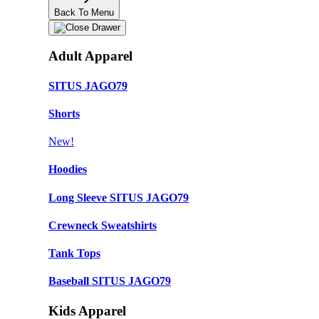
Back To Menu
Adult Apparel
SITUS JAGO79
Shorts
New!
Hoodies
Long Sleeve SITUS JAGO79
Crewneck Sweatshirts
Tank Tops
Baseball SITUS JAGO79
Kids Apparel