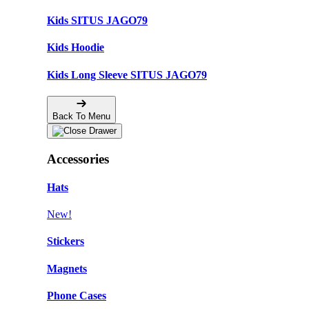
Kids SITUS JAGO79
Kids Hoodie
Kids Long Sleeve SITUS JAGO79
Back To Menu
Accessories
Hats
New!
Stickers
Magnets
Phone Cases