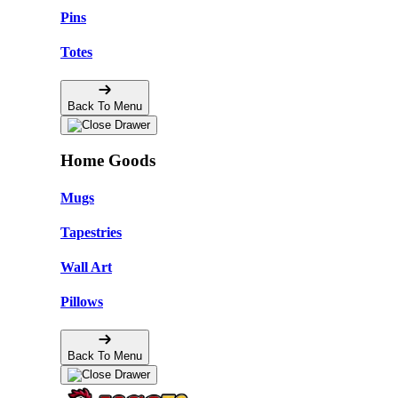
Pins
Totes
Back To Menu
Home Goods
Mugs
Tapestries
Wall Art
Pillows
Back To Menu