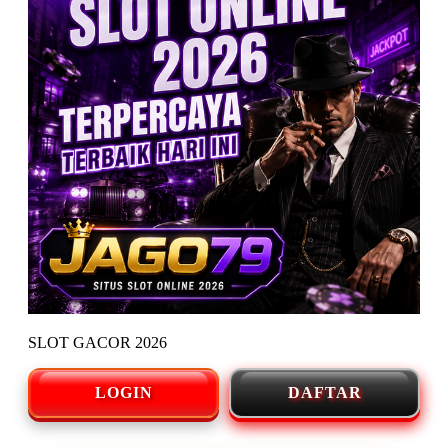
SLOT GACOR 2026
LOGIN
DAFTAR