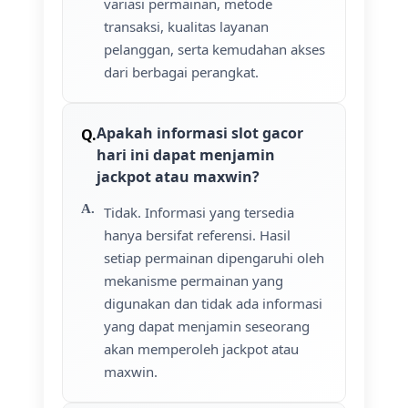
variasi permainan, metode
transaksi, kualitas layanan
pelanggan, serta kemudahan akses
dari berbagai perangkat.
Apakah informasi slot gacor
hari ini dapat menjamin
jackpot atau maxwin?
Tidak. Informasi yang tersedia
hanya bersifat referensi. Hasil
setiap permainan dipengaruhi oleh
mekanisme permainan yang
digunakan dan tidak ada informasi
yang dapat menjamin seseorang
akan memperoleh jackpot atau
maxwin.