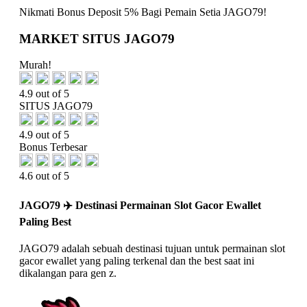
Nikmati
Bonus Deposit 5%
Bagi Pemain Setia
JAGO79!
MARKET SITUS JAGO79
Murah!
4.9 out of 5
SITUS JAGO79
4.9 out of 5
Bonus Terbesar
4.6 out of 5
JAGO79 ✈️ Destinasi Permainan Slot Gacor Ewallet
Paling Best
JAGO79 adalah sebuah destinasi tujuan untuk permainan slot
gacor ewallet yang paling terkenal dan the best saat ini
dikalangan para gen z.