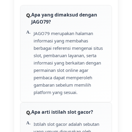
Apa yang dimaksud dengan
JAGO79?
JAGO79 merupakan halaman
informasi yang membahas
berbagai referensi mengenai situs
slot, pembaruan layanan, serta
informasi yang berkaitan dengan
permainan slot online agar
pembaca dapat memperoleh
gambaran sebelum memilih
platform yang sesuai.
Apa arti istilah slot gacor?
Istilah slot gacor adalah sebutan
yang umum digunakan oleh