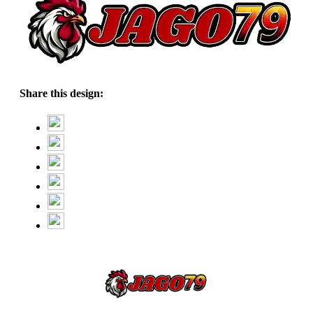
Share this design: