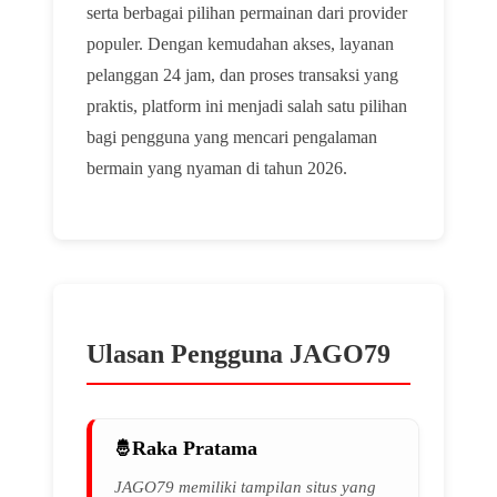
serta berbagai pilihan permainan dari provider
populer. Dengan kemudahan akses, layanan
pelanggan 24 jam, dan proses transaksi yang
praktis, platform ini menjadi salah satu pilihan
bagi pengguna yang mencari pengalaman
bermain yang nyaman di tahun 2026.
Ulasan Pengguna JAGO79
Raka Pratama
JAGO79 memiliki tampilan situs yang