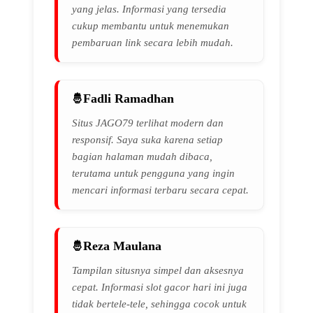
yang jelas. Informasi yang tersedia
cukup membantu untuk menemukan
pembaruan link secara lebih mudah.
Fadli Ramadhan
Situs JAGO79 terlihat modern dan
responsif. Saya suka karena setiap
bagian halaman mudah dibaca,
terutama untuk pengguna yang ingin
mencari informasi terbaru secara cepat.
Reza Maulana
Tampilan situsnya simpel dan aksesnya
cepat. Informasi slot gacor hari ini juga
tidak bertele-tele, sehingga cocok untuk