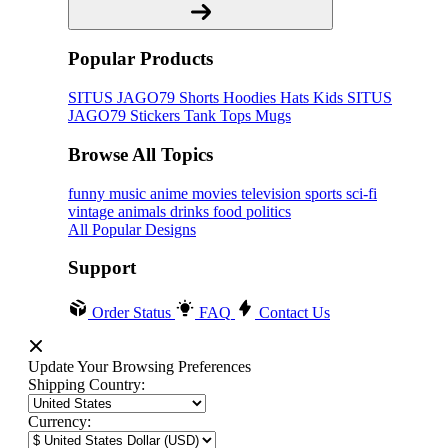
Popular Products
SITUS JAGO79
Shorts
Hoodies
Hats
Kids SITUS
JAGO79
Stickers
Tank Tops
Mugs
Browse All Topics
funny
music
anime
movies
television
sports
sci-fi
vintage
animals
drinks
food
politics
All Popular Designs
Support
Order Status
FAQ
Contact Us
Update Your Browsing Preferences
Shipping Country:
Currency: