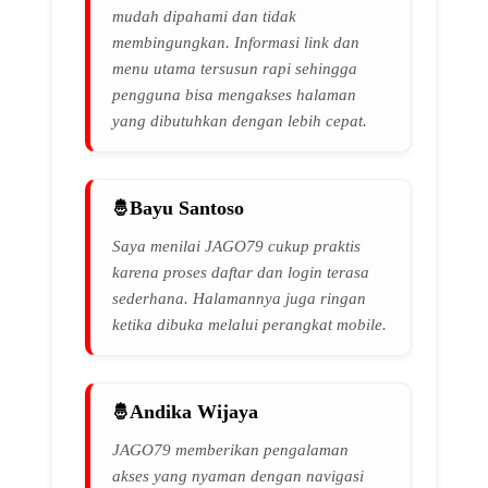
mudah dipahami dan tidak
membingungkan. Informasi link dan
menu utama tersusun rapi sehingga
pengguna bisa mengakses halaman
yang dibutuhkan dengan lebih cepat.
Bayu Santoso
Saya menilai JAGO79 cukup praktis
karena proses daftar dan login terasa
sederhana. Halamannya juga ringan
ketika dibuka melalui perangkat mobile.
Andika Wijaya
JAGO79 memberikan pengalaman
akses yang nyaman dengan navigasi