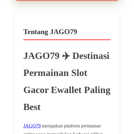
Tentang JAGO79
JAGO79 ✈️ Destinasi
Permainan Slot
Gacor Ewallet Paling
Best
JAGO79
merupakan platform permainan