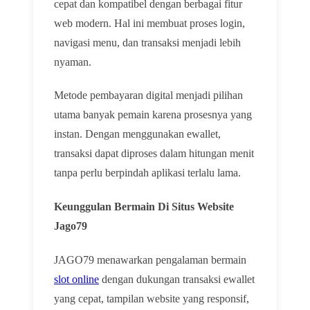
cepat dan kompatibel dengan berbagai fitur
web modern. Hal ini membuat proses login,
navigasi menu, dan transaksi menjadi lebih
nyaman.
Metode pembayaran digital menjadi pilihan
utama banyak pemain karena prosesnya yang
instan. Dengan menggunakan ewallet,
transaksi dapat diproses dalam hitungan menit
tanpa perlu berpindah aplikasi terlalu lama.
Keunggulan Bermain Di Situs Website
Jago79
JAGO79 menawarkan pengalaman bermain
slot online
dengan dukungan transaksi ewallet
yang cepat, tampilan website yang responsif,