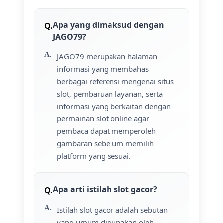
Apa yang dimaksud dengan
JAGO79?
JAGO79 merupakan halaman
informasi yang membahas
berbagai referensi mengenai situs
slot, pembaruan layanan, serta
informasi yang berkaitan dengan
permainan slot online agar
pembaca dapat memperoleh
gambaran sebelum memilih
platform yang sesuai.
Apa arti istilah slot gacor?
Istilah slot gacor adalah sebutan
yang umum digunakan oleh