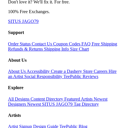
Don't love it? We'll fix it. For free.
100% Free Exchanges.
SITUS JAGO79
Support
Order Status
Contact Us
Coupon Codes
FAQ
Free Shipping
Refunds & Returns
Shipping Info
Size Chart
About Us
About Us
Accessibility
Create a Dashery Store
Careers
Hire
an Artist
Social Responsibility
TeePublic Reviews
Explore
All Designs
Content Directory
Featured Artists
Newest
Designers
Newest SITUS JAGO79
Tag Directory
Artists
Artist Signup
Design Guide
TeePublic Blog