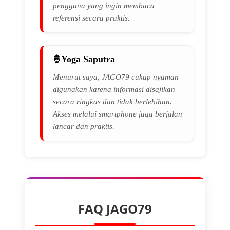
pengguna yang ingin membaca
referensi secara praktis.
Yoga Saputra
Menurut saya, JAGO79 cukup nyaman
digunakan karena informasi disajikan
secara ringkas dan tidak berlebihan.
Akses melalui smartphone juga berjalan
lancar dan praktis.
FAQ JAGO79