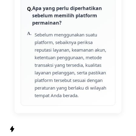
Apa yang perlu diperhatikan
sebelum memilih platform
permainan?
Sebelum menggunakan suatu
platform, sebaiknya periksa
reputasi layanan, keamanan akun,
ketentuan penggunaan, metode
transaksi yang tersedia, kualitas
layanan pelanggan, serta pastikan
platform tersebut sesuai dengan
peraturan yang berlaku di wilayah
tempat Anda berada.