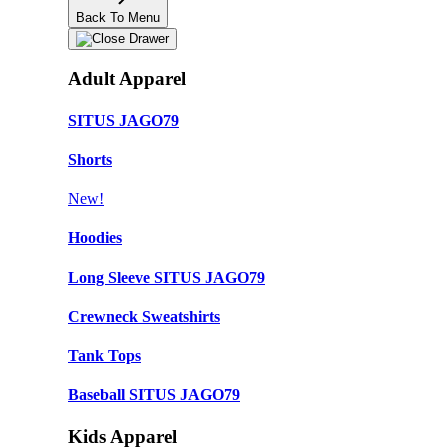
Back To Menu
Adult Apparel
SITUS JAGO79
Shorts
New!
Hoodies
Long Sleeve SITUS JAGO79
Crewneck Sweatshirts
Tank Tops
Baseball SITUS JAGO79
Kids Apparel