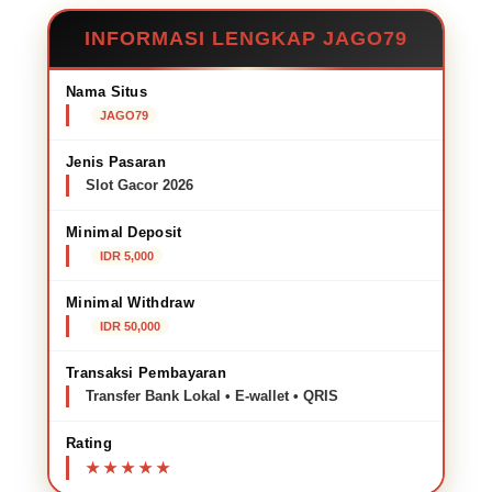
INFORMASI LENGKAP JAGO79
Nama Situs
JAGO79
Jenis Pasaran
Slot Gacor 2026
Minimal Deposit
IDR 5,000
Minimal Withdraw
IDR 50,000
Transaksi Pembayaran
Transfer Bank Lokal • E-wallet • QRIS
Rating