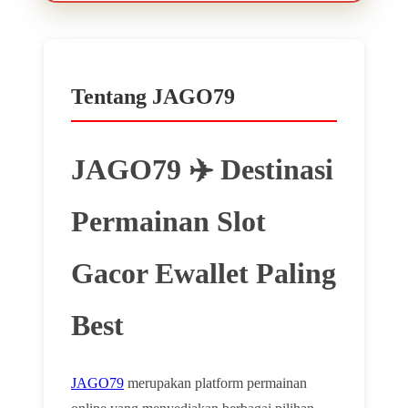
Tentang JAGO79
JAGO79 ✈️ Destinasi
Permainan Slot
Gacor Ewallet Paling
Best
JAGO79
merupakan platform permainan