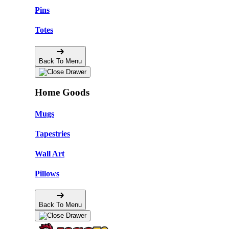
Pins
Totes
Back To Menu
Home Goods
Mugs
Tapestries
Wall Art
Pillows
Back To Menu