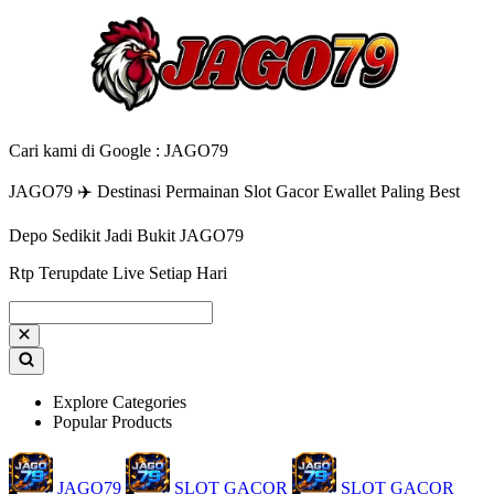
Cari kami di Google : JAGO79
JAGO79 ✈️ Destinasi Permainan Slot Gacor Ewallet Paling Best
Depo Sedikit Jadi Bukit JAGO79
Rtp Terupdate Live Setiap Hari
Explore Categories
Popular Products
JAGO79
SLOT GACOR
SLOT GACOR