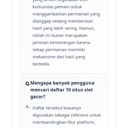
komunitas pemain untuk
menggambarkan permainan yang
dianggap sedang memberikan
hasil yang lebih sering. Namun,
istilah ini bukan merupakan
jaminan kemenangan karena
setiap permainan memiliki
mekanisme dan hasil yang
berbeda.
Mengapa banyak pengguna
mencari daftar 10 situs slot
gacor?
Daftar tersebut biasanya
digunakan sebagai referensi untuk
membandingkan fitur platform,