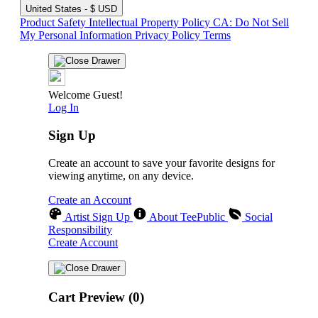
United States - $ USD
Product Safety
Intellectual Property Policy
CA: Do Not Sell
My Personal Information
Privacy Policy
Terms
Welcome Guest!
Log In
Sign Up
Create an account to save your favorite designs for
viewing anytime, on any device.
Create an Account
Artist Sign Up
About TeePublic
Social
Responsibility
Create Account
Cart Preview (0)